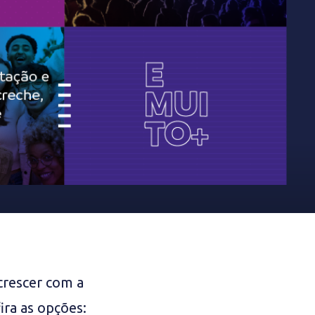
crescer com a
fira as opções: