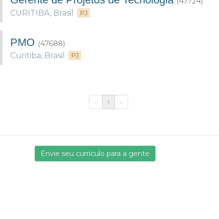
(47724)
CURITIBA
,
Brasil
PJ
PMO
(47688)
Curitiba
,
Brasil
PJ
«
1
»
Envie seu currículo para a gente