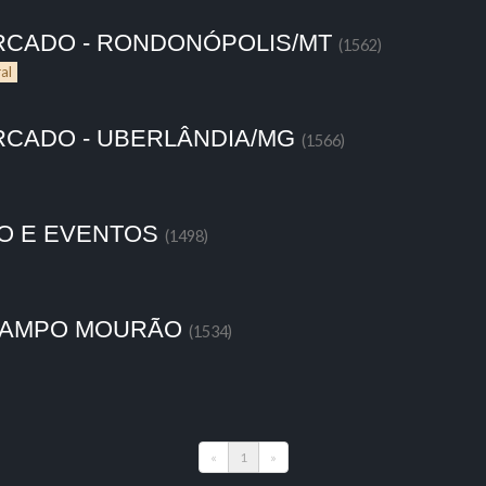
RCADO - RONDONÓPOLIS/MT
(1562)
al
RCADO - UBERLÂNDIA/MG
(1566)
O E EVENTOS
(1498)
 CAMPO MOURÃO
(1534)
«
1
»