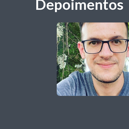
Depoimentos
eríodo,
 uma
morar,
essoal