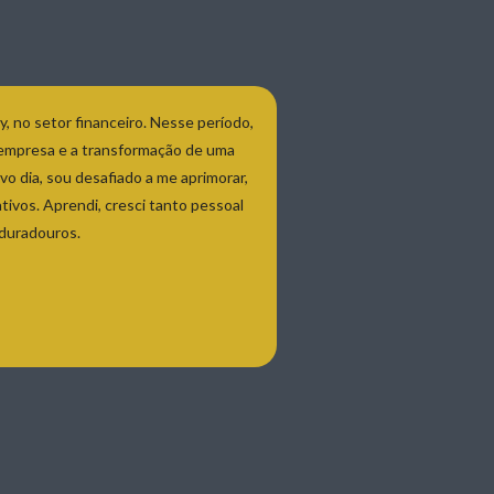
omos desafiados diariamente a evoluir,
 e ter a coragem necessária para
 de parceria, tive grandes
al, e vejo um enorme potencial para
nas ampara meus sonhos, mas também
 realidade.