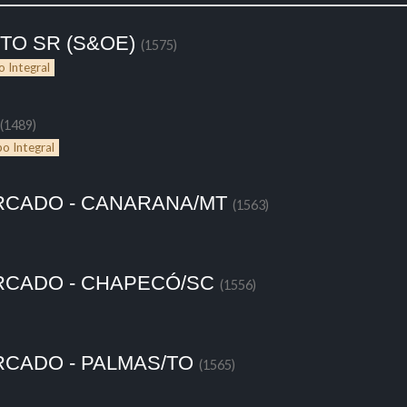
TO SR (S&OE)
(1575)
 Integral
(1489)
o Integral
RCADO - CANARANA/MT
(1563)
RCADO - CHAPECÓ/SC
(1556)
CADO - PALMAS/TO
(1565)