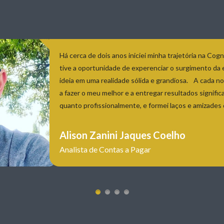
Fazer parte do time Cogny me enche de gratidão! S
superar obstáculos, correr atrás de nossos sonhos
enfrentar qualquer situação. Ao longo desses anos
oportunidades de crescimento profissional e pesso
continuar me desenvolvendo. A empresa não ape
oferece um ambiente fértil para que eles se tornem
Brenda Caroline Mello Morai
Coordenadora de Compras Direta