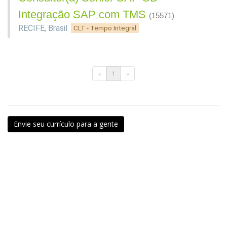
Integração SAP com TMS
(15571)
RECIFE
,
Brasil
CLT - Tempo Integral
«
1
»
Envie seu currículo para a gente