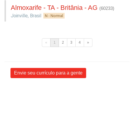
Almoxarife - TA - Britânia - AG
(60233)
Joinville
,
Brasil
N - Normal
«
1
2
3
4
»
Envie seu currículo para a gente