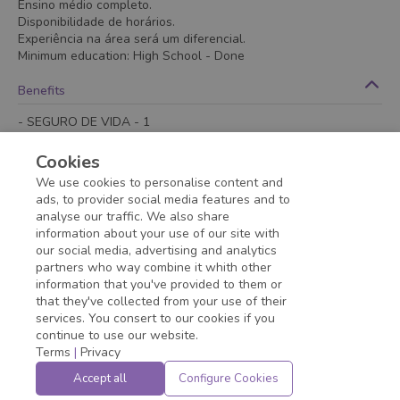
Ensino médio completo.
Disponibilidade de horários.
Experiência na área será um diferencial.
Minimum education
:
High School
- Done
Benefits
- SEGURO DE VIDA - 1
- VT PLUXEE
- Refeitório no local
Cookies
- Seguro de vida
We use cookies to personalise content and
- Vale transporte
ads, to provider social media features and to
analyse our traffic. We also share
information about your use of our site with
Application deadline expired!
our social media, advertising and analytics
partners who way combine it whith other
information that you've provided to them or
that they've collected from your use of their
services. You consert to our cookies if you
continue to use our website.
Terms
|
Privacy
Accept all
Configure Cookies