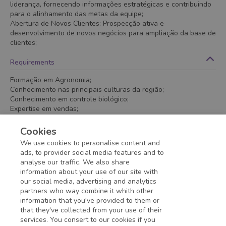
liderança, fornecendo informações estratégicas e contribuindo
para o alinhamento das metas da equipe;
Abertura de Novos Clientes: Prospecção ativa e
desenvolvimento de novos negócios para ampliação da base de
clientes;
Requirements
Formação em Agronomia;
Conhecimento nas principais culturas da região;
Conhecimento em controle biológico;
Expertise em vendas;
Conhecimento da dinâmica e clientes da região.
Cookies
We use cookies to personalise content and
ads, to provider social media features and to
Apply
analyse our traffic. We also share
information about your use of our site with
our social media, advertising and analytics
partners who way combine it whith other
information that you've provided to them or
that they've collected from your use of their
services. You consert to our cookies if you