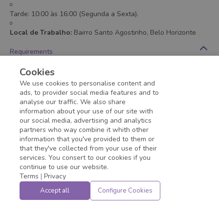
Tarde: 10:00 às 16:00 (Segunda a Sexta).
Local de Trabalho:
Bairro Santo Agostinho, Belo Horizonte
Requirements
Cursos :
Graduação em Administração, Gestão Hospitalar,
Cookies
Gestão Financeira ou Processos Gerenciais.
We use cookies to personalise content and
Minimum education
:
Higher Education
- Studying
ads, to provider social media features and to
analyse our traffic. We also share
information about your use of our site with
Application deadline expired!
our social media, advertising and analytics
partners who way combine it whith other
information that you've provided to them or
that they've collected from your use of their
services. You consert to our cookies if you
continue to use our website.
Terms
|
Privacy
Accept all
Configure Cookies