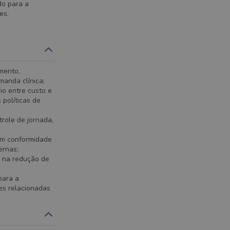
do para a
es.
mento,
manda clínica;
io entre custo e
políticas de
trole de jornada,
em conformidade
ernas;
o na redução de
para a
des relacionadas