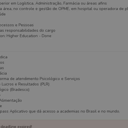
rior em Logística, Administração, Farmácia ou áreas afins
na área, no controle e gestão de OPME, em hospital ou operadora de p
aúde
ocessos e Pessoas
nas responsabilidades do cargo
ion
:
Higher Education
- Done
dica
dos
ias
ácia
forma de atendimento Psicológico e Serviços
e Lucros e Resultados (PLR)
ógico (Bradesco)
o
/Alimentação
te
pass Aplicativo que dá acesso a academias no Brasil e no mundo.
 deadline expired!