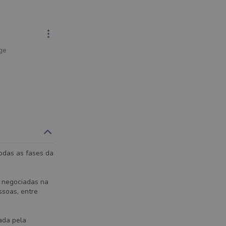
ge
odas as fases da
 negociadas na
soas, entre
ada pela