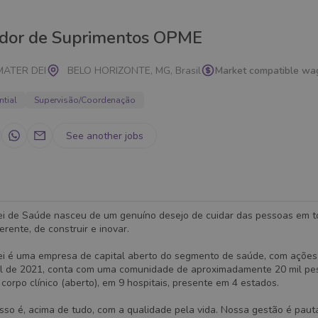
dor de Suprimentos OPME
MATER DEI
BELO HORIZONTE, MG, Brasil
Market compatible wa
ntial
Supervisão/Coordenação
See another jobs
i de Saúde nasceu de um genuíno desejo de cuidar das pessoas em t
ferente, de construir e inovar.
i é uma empresa de capital aberto do segmento de saúde, com ações
il de 2021, conta com uma comunidade de aproximadamente 20 mil pes
corpo clínico (aberto), em 9 hospitais, presente em 4 estados.
so é, acima de tudo, com a qualidade pela vida. Nossa gestão é paut