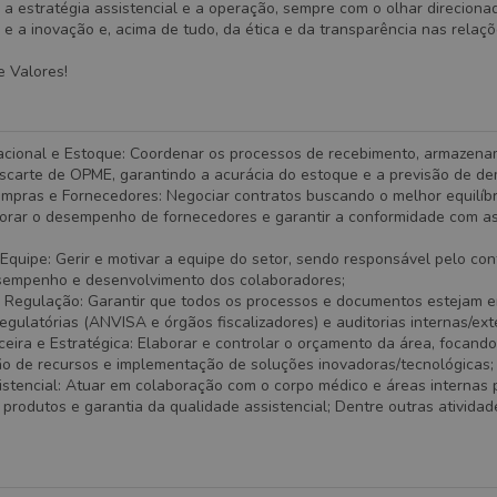
 a estratégia assistencial e a operação, sempre com o olhar direciona
 e a inovação e, acima de tudo, da ética e da transparência nas relaçõ
e Valores!
cional e Estoque: Coordenar os processos de recebimento, armazena
escarte de OPME, garantindo a acurácia do estoque e a previsão de de
mpras e Fornecedores: Negociar contratos buscando o melhor equilíbr
torar o desempenho de fornecedores e garantir a conformidade com as 
Equipe: Gerir e motivar a equipe do setor, sendo responsável pelo con
sempenho e desenvolvimento dos colaboradores;
 Regulação: Garantir que todos os processos e documentos estejam 
gulatórias (ANVISA e órgãos fiscalizadores) e auditorias internas/ext
eira e Estratégica: Elaborar e controlar o orçamento da área, focand
ção de recursos e implementação de soluções inovadoras/tecnológicas;
istencial: Atuar em colaboração com o corpo médico e áreas internas 
produtos e garantia da qualidade assistencial; Dentre outras ativida