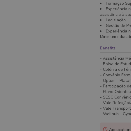
Formação Supe
Experiência 
assistência à s
Legislação
Gestão de Pr
Experiência 
Minimum educat
Benefits
- Assistência Mé
- Bolsa de Estu
- Colônia de Fér
- Convênio Farm
- Optum - Plata
- Participação d
- Plano Odontol
- SESC Convêni
- Vale Refeição
- Vale Transpor
- Wellhub - Gym
Application