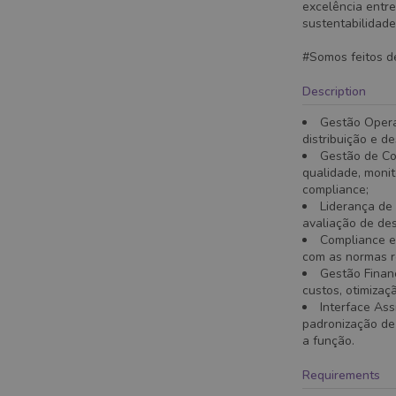
excelência entre
sustentabilidade
#Somos feitos d
Description
Gestão Opera
distribuição e d
Gestão de Co
qualidade, moni
compliance;
Liderança de 
avaliação de de
Compliance e
com as normas re
Gestão Financ
custos, otimiza
Interface Ass
padronização de 
a função.
Requirements