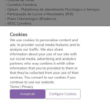
- Colônia de Férias
- Convênio Farmácia
- Optum - Plataforma de atendimento Psicológico e Serviços
- Participação de Lucros e Resultados (PLR)
- Plano Odontológico (Bradesco)
- SESC Convênio
- Vale Refeição/Alimentação
- Vale Transporte
Cookies
- Wellhub - Gympass Aplicativo que dá acesso a academias no
We use cookies to personalise content and
Brasil e no mundo.
ads, to provider social media features and to
analyse our traffic. We also share
information about your use of our site with
Application deadline expired!
our social media, advertising and analytics
partners who way combine it whith other
information that you've provided to them or
that they've collected from your use of their
services. You consert to our cookies if you
continue to use our website.
Terms
|
Privacy
Accept all
Configure Cookies