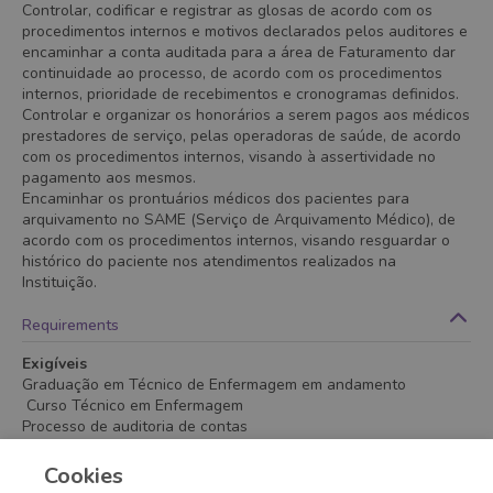
Controlar, codificar e registrar as glosas de acordo com os
procedimentos internos e motivos declarados pelos auditores e
encaminhar a conta auditada para a área de Faturamento dar
continuidade ao processo, de acordo com os procedimentos
internos, prioridade de recebimentos e cronogramas definidos.
Controlar e organizar os honorários a serem pagos aos médicos
prestadores de serviço, pelas operadoras de saúde, de acordo
com os procedimentos internos, visando à assertividade no
pagamento aos mesmos.
Encaminhar os prontuários médicos dos pacientes para
arquivamento no SAME (Serviço de Arquivamento Médico), de
acordo com os procedimentos internos, visando resguardar o
histórico do paciente nos atendimentos realizados na
Instituição.
Requirements
Exigíveis
Graduação em Técnico de Enfermagem em andamento
Curso Técnico em Enfermagem
Processo de auditoria de contas
Análise de prontuário e contas
Experiência de 1 ano nas responsabilidades do cargo
Cookies