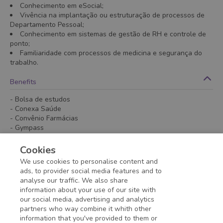
Conhecimento em eSocial;
Vivência na implantação ou estruturação de processos de
Departamento Pessoal;
Conhecimento em sistemas de gestão de RH e controle de
ponto;
Familiaridade com processos de medicina e segurança do
trabalho.
Benefits
- Bolsa de estudos
- Conexa Saúde
- Convênio Farmácias
- Gympass
- Plano de Saúde Unimed - Cooparticipativo
- Plano Odontológico
Cookies
- Vale Alimentação/Vale Refeição
We use cookies to personalise content and
- Vale Transporte
ads, to provider social media features and to
analyse our traffic. We also share
information about your use of our site with
Application deadline expired!
our social media, advertising and analytics
partners who way combine it whith other
information that you've provided to them or