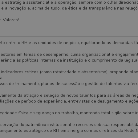
 a estratégia assistencial e a operação, sempre com o olhar direciona
 e a inovação e, acima de tudo, da ética e da transparência nas relaçõ
e Valores!
lo entre o RH e as unidades de negócio, equilibrando as demandas tá
estores em temas de desempenho, clima organizacional e engajament
erência às políticas internas da instituição e o cumprimento da legisla
ndicadores críticos (como rotatividade e absenteísmo), propondo pla
a.
ssos de treinamento, planos de sucessão e gestão de talentos via fe
ivamente da atração e seleção de novos talentos para as áreas de neg
iações de período de experiência, entrevistas de desligamento e açõ
tegridade física e segurança no trabalho, mantendo total sigilo sobre 
ervação do patrimônio institucional e recursos sob sua responsabilid
lanejamento estratégico de RH em sinergia com as diretrizes da Rede 