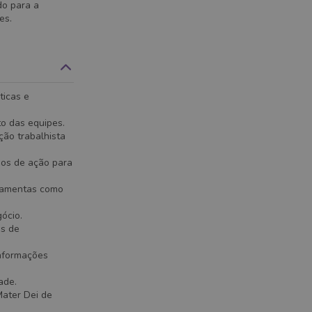
do para a
es.
ticas e
o das equipes.
ção trabalhista
nos de ação para
rramentas como
ócio.
es de
informações
ade.
Mater Dei de