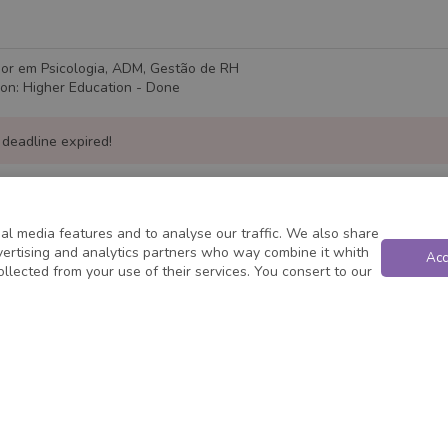
ior em Psicologia, ADM, Gestão de RH
ion
:
Higher Education
- Done
 deadline expired!
al media features and to analyse our traffic. We also share
dvertising and analytics partners who way combine it whith
Acc
ollected from your use of their services. You consert to our
Powered by