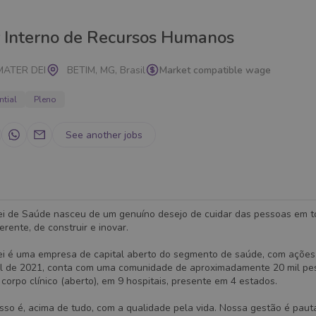
r Interno de Recursos Humanos
MATER DEI
BETIM, MG, Brasil
Market compatible wage
ntial
Pleno
See another jobs
i de Saúde nasceu de um genuíno desejo de cuidar das pessoas em t
ferente, de construir e inovar.
i é uma empresa de capital aberto do segmento de saúde, com ações
il de 2021, conta com uma comunidade de aproximadamente 20 mil pes
corpo clínico (aberto), em 9 hospitais, presente em 4 estados.
so é, acima de tudo, com a qualidade pela vida. Nossa gestão é paut