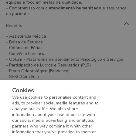
equipes e foco em metas de qualidade.
- Compromisso com o
atendimento humanizado
e segurança
do paciente.
Benefits
- Assistência Médica
- Bolsa de Estudos
- Colônia de Férias
- Convênio Farmácia
- Optum - Plataforma de atendimento Psicológico e Serviços
- Participação de Lucros e Resultados (PLR)
- Plano Odontológico (Bradesco)
- SESC Convênio
- Vale Refeição/Alimentação
- Vale Transporte
Cookies
- Wellhub - Gympass Aplicativo que dá acesso a academias no
We use cookies to personalise content and
Brasil e no mundo.
ads, to provider social media features and to
analyse our traffic. We also share
information about your use of our site with
Application deadline expired!
our social media, advertising and analytics
partners who way combine it whith other
information that you've provided to them or