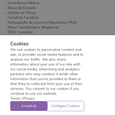
- Assistência Médica
- Bolsa de Estudos
- Colônia de Férias
- Convênio Farmácia
- Participação de Lucros e Resultados (PLR)
- Plano Odontológico (Bradesco)
- SESC Convênio
- Vale Refeição/Alimentação
- Vale Transporte
Cookies
- Wellhub - Gympass Aplicativo que dá acesso a academias no
We use cookies to personalise content and
Brasil e no mundo.
ads, to provider social media features and to
analyse our traffic. We also share
information about your use of our site with
Application deadline expired!
our social media, advertising and analytics
partners who way combine it whith other
information that you've provided to them or
that they've collected from your use of their
services. You consert to our cookies if you
continue to use our website.
Terms
|
Privacy
Accept all
Configure Cookies