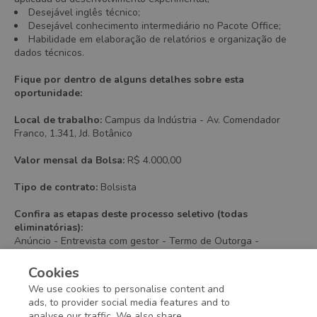
Desejável inglês técnico;
Desejável conhecimento intermediário no Pacote Office;
Habilidade em elaboração de relatórios e organização de
dados técnicos.
Fique por dentro de alguns detalhes sobre esta
oportunidade:
Local de trabalho:
Campus da Indústria - Av. Comendador
Franco, 1.341, Jd. Botânico
Valor mensal da Bolsa:
R$ 4.000,00
Tipo de contrato:
Bolsista
Confira as etapas deste processo seletivo (todas
eliminatórias):
Anúncio - Entrevista com gestor - Termo de Outorga -
Formalização do contrato de bolsista
Cookies
Ficou interessado? Candidate-se e boa sorte!
We use cookies to personalise content and
ads, to provider social media features and to
analyse our traffic. We also share