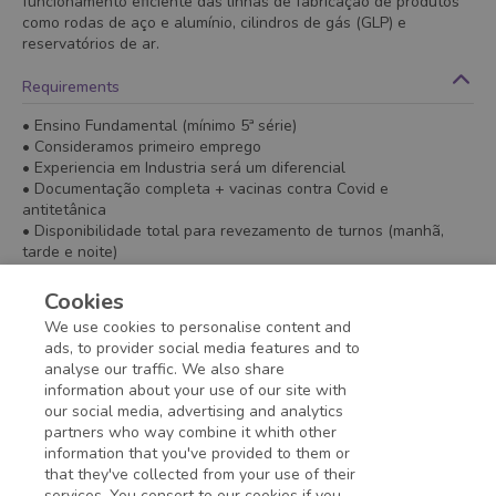
funcionamento eficiente das linhas de fabricação de produtos
como rodas de aço e alumínio, cilindros de gás (GLP) e
reservatórios de ar.
Requirements
• Ensino Fundamental (mínimo 5ª série)
• Consideramos primeiro emprego
• Experiencia em Industria será um diferencial
• Documentação completa + vacinas contra Covid e
antitetânica
• Disponibilidade total para revezamento de turnos (manhã,
tarde e noite)
• Residir em Três Corações/MG ou ter disponibilidade para
viagem
Cookies
Minimum education
:
Up to 5th year of Elementary School
-
We use cookies to personalise content and
Incomplete
ads, to provider social media features and to
analyse our traffic. We also share
information about your use of our site with
Application deadline expired!
our social media, advertising and analytics
partners who way combine it whith other
information that you've provided to them or
that they've collected from your use of their
services. You consert to our cookies if you