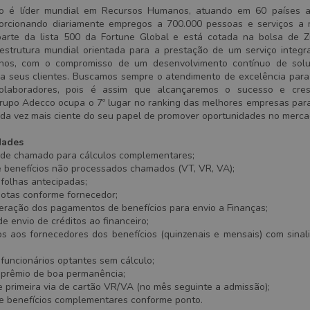
 é líder mundial em Recursos Humanos, atuando em 60 países a
oporcionando diariamente empregos a 700.000 pessoas e serviços a
parte da lista 500 da Fortune Global e está cotada na bolsa de Z
strutura mundial orientada para a prestação de um serviço integ
os, com o compromisso de um desenvolvimento contínuo de solu
ra seus clientes. Buscamos sempre o atendimento de excelência para 
olaboradores, pois é assim que alcançaremos o sucesso e cres
rupo Adecco ocupa o 7º lugar no ranking das melhores empresas para
da vez mais ciente do seu papel de promover oportunidades no merca
idades
de chamado para cálculos complementares;
e benefícios não processados chamados (VT, VR, VA);
 folhas antecipadas;
notas conforme fornecedor;
Geração dos pagamentos de benefícios para envio a Finanças;
 envio de créditos ao financeiro;
os aos fornecedores dos benefícios (quinzenais e mensais) com sinal
funcionários optantes sem cálculo;
 prêmio de boa permanência;
e primeira via de cartão VR/VA (no mês seguinte a admissão);
 benefícios complementares conforme ponto.