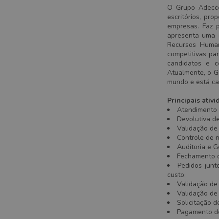
O Grupo Adecco
escritórios, pr
empresas. Faz 
apresenta uma e
Recursos Human
competitivas pa
candidatos e c
Atualmente, o G
mundo e está ca
Principais ativ
Atendimento 
Devolutiva d
Validação de
Controle de 
Auditoria e 
Fechamento de
Pedidos junt
custo;
Validação de 
Validação de
Solicitação d
Pagamento de