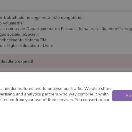
er trabalhado no segmento (não obrigatório);
o volumetria;
nas rotinas de Departamento de Pessoal (folha, rescisão, benefícios,
os sociais (eSocial);
conhecimento sistema RM.
ion
:
Higher Education
- Done
 deadline expired!
al media features and to analyse our traffic. We also share
dvertising and analytics partners who way combine it whith
Acc
ollected from your use of their services. You consert to our