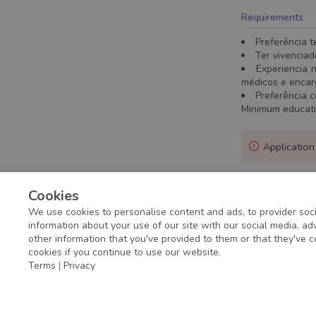
Requirements
Preferência t
Ter vivenciad
Experiencia 
médicos e encarg
Preferência 
Minimum educat
Application
Cookies
We use cookies to personalise content and ads, to provider soci
information about your use of our site with our social media, a
other information that you've provided to them or that they've c
cookies if you continue to use our website.
Terms
|
Privacy