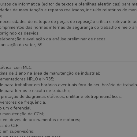
ecursos de informática (editor de textos e planilhas eletrônicas) para m
idades de manutenção e reparos realizados, incluído relatórios de ma
;
s necessidades de estoque de peças de reposição crítica e relevante a
comprimentos das normas internas de segurança do trabalho e meio am
orrigindo os desvios;
 elaboração e avaliação da análise preliminar de riscos;
anização do setor, 5S.
létrica, com MEC;
cima de 1 ano na área de manutenção de industrial;
lamentadoras NR10 e NR35;
de para trabalhar em horários eventuais fora do seu horário de trabalh
de para turnos e escala de trabalho;
erpretação de diagramas elétricos, unifilar e eletropneumáticos;
versores de frequência.
o um diferencial
a manutenção de CCM;
 em drives de acionamentos de motores;
s de CLP;
 em supervisório;