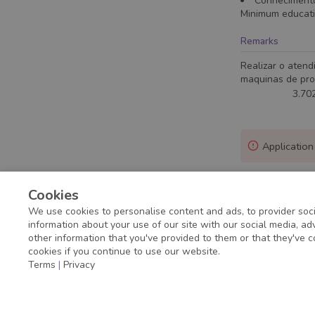
Conhecimento
Minimum educat
Remarks
Realizar o aten
maquinas de pro
3.702,
Application
Cookies
We use cookies to personalise content and ads, to provider soci
information about your use of our site with our social media, a
other information that you've provided to them or that they've c
cookies if you continue to use our website.
Terms
|
Privacy