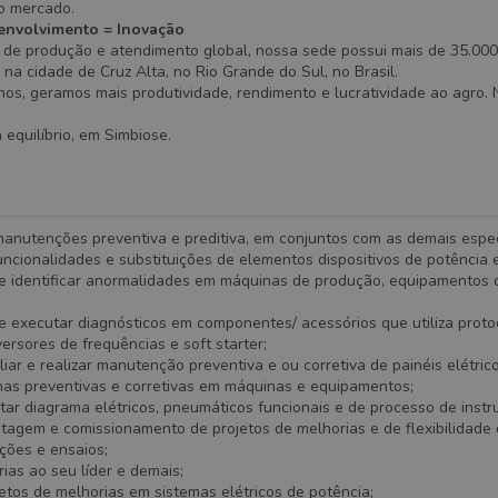
ao mercado.
envolvimento = Inovação
de produção e atendimento global, nossa sede possui mais de 35.000
a na cidade de Cruz Alta, no Rio Grande do Sul, no Brasil.
os, geramos mais produtividade, rendimento e lucratividade ao agro. 
equilíbrio, em Simbiose.
manutenções preventiva e preditiva, em conjuntos com as demais espec
funcionalidades e substituições de elementos dispositivos de potência
 e identificar anormalidades em máquinas de produção, equipamentos d
e executar diagnósticos em componentes/ acessórios que utiliza proto
ersores de frequências e soft starter;
liar e realizar manutenção preventiva e ou corretiva de painéis elétrico
inas preventivas e corretivas em máquinas e equipamentos;
etar diagrama elétricos, pneumáticos funcionais e de processo de inst
tagem e comissionamento de projetos de melhorias e de flexibilidade
ções e ensaios;
ias ao seu líder e demais;
etos de melhorias em sistemas elétricos de potência;