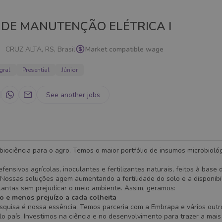
 DE MANUTENÇÃO ELÉTRICA I
CRUZ ALTA, RS, Brasil
Market compatible wage
gral
Presential
Júnior
See another jobs
iociência para o agro. Temos o maior portfólio de insumos microbioló
fensivos agrícolas, inoculantes e fertilizantes naturais, feitos à base 
 Nossas soluções agem aumentando a fertilidade do solo e a disponibi
lantas sem prejudicar o meio ambiente. Assim, geramos:
o e menos prejuízo a cada colheita
esquisa é nossa essência. Temos parceria com a Embrapa e vários outr
elo país. Investimos na ciência e no desenvolvimento para trazer a mais