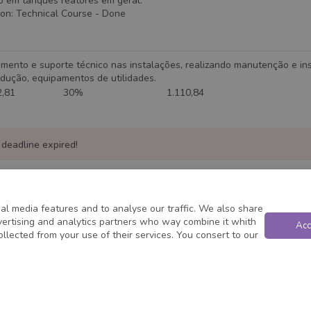
 em tanques reatores em geral.
ion
:
Technical Course
- Done
dimento e suporte técnico nas instalações, realizando manutenção e i
dução, equipamentos de utilidades.
81
30%
1.110,84
 deadline expired!
al media features and to analyse our traffic. We also share
dvertising and analytics partners who way combine it whith
Acc
ollected from your use of their services. You consert to our