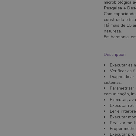
microbiológica 
Pesquisa + Des
Com capacidade 
construída e fic
Há mais de 15 an
natureza.
Em harmonia, em 
Description
Executar as 
Verificar as 
Diagnosticar
sistemas;
Parametrizar 
comunicação, inv
Executar, ava
Executar rot
Ler e interpr
Executar mon
Realizar medi
Propor melhor
Executar proj