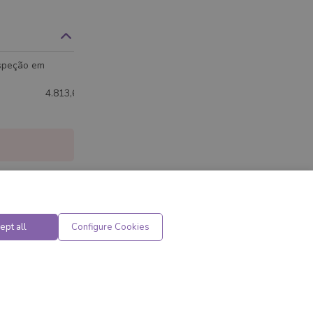
nspeção em
4.813,65
ept all
Configure Cookies