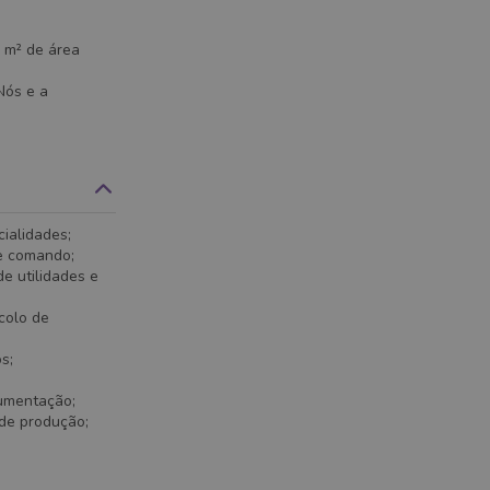
 m² de área
Nós e a
ialidades;
 e comando;
e utilidades e
colo de
s;
rumentação;
 de produção;