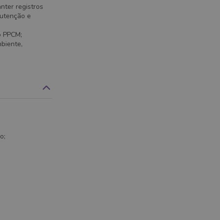
anter registros
nutenção e
o PPCM;
biente,
o;