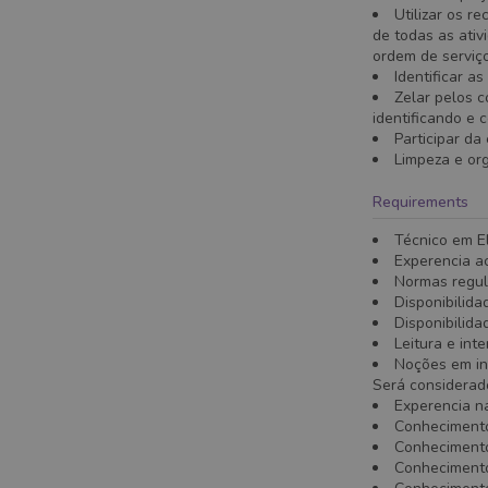
Utilizar os r
de todas as ativ
ordem de serviço
Identificar a
Zelar pelos 
identificando e c
Participar da
Limpeza e org
Requirements
Técnico em E
Experencia a
Normas regu
Disponibilida
Disponibilida
Leitura e int
Noções em in
Será considerad
Experencia n
Conhecimento
Conhecimento
Conhecimento