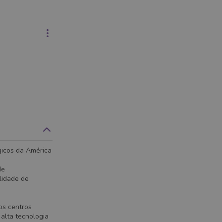
gicos da América
de
lidade de
os centros
 alta tecnologia