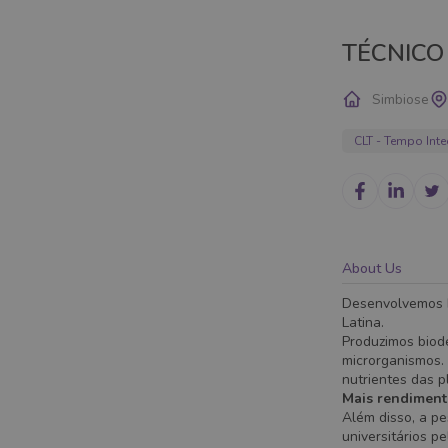
TÉCNICO
Simbiose
CLT - Tempo Inte
About Us
Desenvolvemos b
Latina.
Produzimos biode
microrganismos.
nutrientes das p
Mais rendiment
Além disso, a p
universitários p