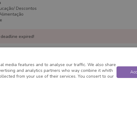
a
ducação/ Descontos
/Alimentação
te
 deadline expired!
al media features and to analyse our traffic. We also share
dvertising and analytics partners who way combine it whith
Acc
ollected from your use of their services. You consert to our
Powered by