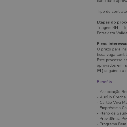
candidato aprov
Tipo de contrato
Etapas do proce
Triagem RH - Tr
Entrevista Vali
Ficou interessa
O prazo para ins
Essa vaga também
Este processo s
aprovados em no
IEL) seguindo a 
Benefits
- Associação Be
- Auxílio Creche
- Cartão Viva M
- Empréstimo C
- Plano de Saúd
- Previdência Pr
- Programa Bem - 