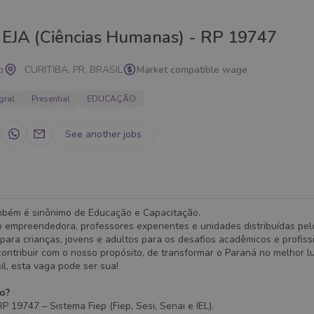
 EJA (Ciências Humanas) - RP 19747
p
CURITIBA, PR, BRASIL
Market compatible wage
gral
Presential
EDUCAÇÃO
See another jobs
mbém é sinônimo de Educação e Capacitação.
 empreendedora, professores experientes e unidades distribuídas pel
para crianças, jovens e adultos para os desafios acadêmicos e profissi
ontribuir com o nosso propósito, de transformar o Paraná no melhor l
sil, esta vaga pode ser sua!
ão?
P 19747 – Sistema Fiep (Fiep, Sesi, Senai e IEL).