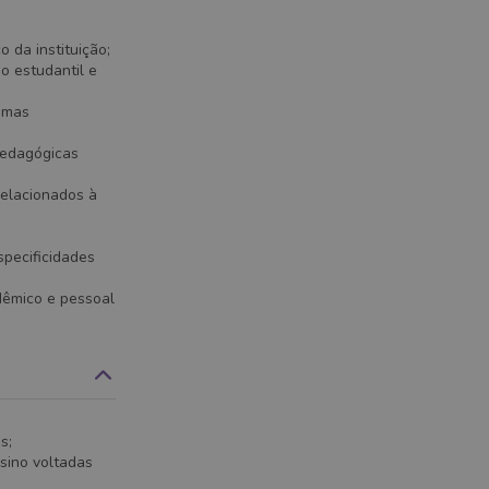
 da instituição;
o estudantil e
emas
pedagógicas
relacionados à
specificidades
dêmico e pessoal
s;
sino voltadas