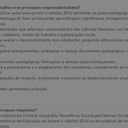
safios e as principais responsabilidades?
nistrar aulas para jovens e adultos (EJA) alinhadas ao plano pedagógico
odologia do Sesi, promovendo aprendizagem significativa, protagonism
ras;
atividades que articulem conhecimentos das Ciências Humanas com t
cidadania, mundo do trabalho e participação social;
 avaliar o desenvolvimento dos estudantes, propondo intervenções 
io;
egistrar planejamentos, avaliações e demais documentos pedagógicos 
 reuniões pedagógicas, formações e demais ações institucionais;
ara a permanência e o engajamento dos estudantes, considerando as e
A;
relações de respeito, acolhimento e incentivo ao desenvolvimento aca
ades pertinentes à função.
incipais requisitos?
completa em História, Geografia, Filosofia ou Sociologia/Ciências Sociai
periência em Educação de Jovens e Adultos (EJA) ou em práticas de en
ultos;