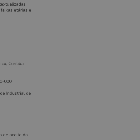
extualizadas;
faixas etárias e
o, Curitiba -
10-000
de Industrial de
o de aceite do