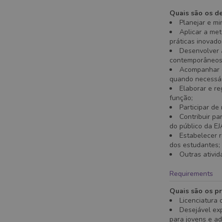
Quais são os de
Planejar e mi
Aplicar a met
práticas inovado
Desenvolver 
contemporâneos, 
Acompanhar e
quando necessár
Elaborar e r
função;
Participar de
Contribuir p
do público da EJ
Estabelecer 
dos estudantes;
Outras ativid
Requirements
Quais são os pr
Licenciatura 
Desejável ex
para jovens e ad