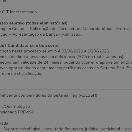
ado.
: CLT Indeterminado.
sso seletivo (todas eliminatórias):
iagem Gestor - Solicitação de Documentos Comprobatórios - Entrevis
dação + Apresentação de Banca - Admissão.
do? Candidate-se e boa sorte!
crição neste processo seletivo é 03/06/2026 à 10/06/2026.
 se destina a pessoas com deficiência (PCD) ou reabilitados(as).
eletivo tem validade de 24 meses, podendo ocorrer o aproveitamento 
vas oportunidades deste mesmo perfil nas casas do Sistema Fiep (Fiep
ordem de classificação.
neficente dos Servidores do Sistema Fiep (ABESSFI)
ais/Odontológico
onsignado PREVISC
e
ivada
Suporte psicológico, consultoria financeira, jurídica, nutricional e ass