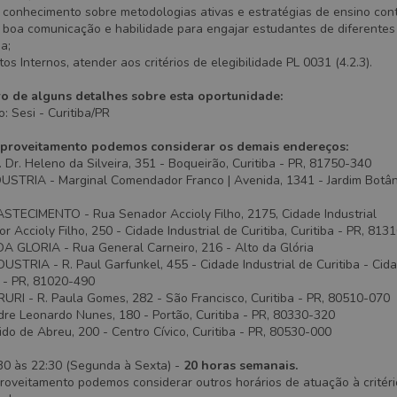
 conhecimento sobre metodologias ativas e estratégias de ensino cont
 boa comunicação e habilidade para engajar estudantes de diferentes 
da;
os Internos, atender aos critérios de elegibilidade PL 0031 (4.2.3).
ro de alguns detalhes sobre esta oportunidade:
: Sesi - Curitiba/PR
proveitamento podemos considerar os demais endereços:
r. Heleno da Silveira, 351 - Boqueirão, Curitiba - PR, 81750-340
TRIA - Marginal Comendador Franco | Avenida, 1341 - Jardim Botânic
ECIMENTO - Rua Senador Accioly Filho, 2175, Cidade Industrial
r Accioly Filho, 250 - Cidade Industrial de Curitiba, Curitiba - PR, 813
 GLORIA - Rua General Carneiro, 216 - Alto da Glória
TRIA - R. Paul Garfunkel, 455 - Cidade Industrial de Curitiba - Cida
ba - PR, 81020-490
RI - R. Paula Gomes, 282 - São Francisco, Curitiba - PR, 80510-070
re Leonardo Nunes, 180 - Portão, Curitiba - PR, 80330-320
do de Abreu, 200 - Centro Cívico, Curitiba - PR, 80530-000
30 às 22:30 (Segunda à Sexta) -
20 horas semanais.
roveitamento podemos considerar outros horários de atuação à critéri