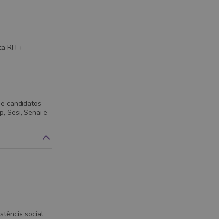
ta RH +
de candidatos
, Sesi, Senai e
istência social