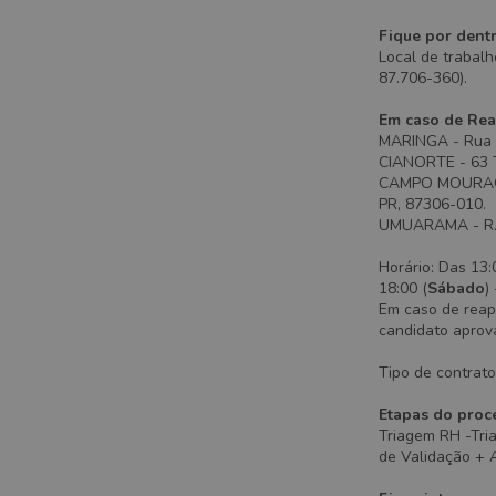
Fique por dent
Local de trabalh
87.706-360).
Em caso de Rea
MARINGA - Rua A
CIANORTE - 63 T
CAMPO MOURAO - A
PR, 87306-010.
UMUARAMA - R. C
Horário: Das 13:
18:00 (
Sábado
)
Em caso de reap
candidato aprov
Tipo de contrat
Etapas do proce
Triagem RH -Tri
de Validação + 