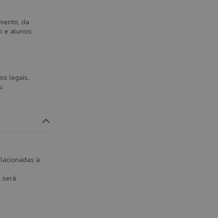
mento, da
o e alunos;
is legais,
s;
lacionadas à
 será