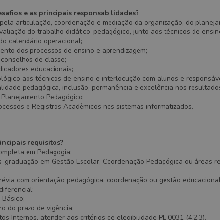
safios e as principais responsabilidades?
pela articulação, coordenação e mediação da organização, do planeja
aliação do trabalho didático-pedagógico, junto aos técnicos de ensin
do calendário operacional;
to dos processos de ensino e aprendizagem;
conselhos de classe;
dicadores educacionais;
ógico aos técnicos de ensino e interlocução com alunos e responsáve
lidade pedagógica, inclusão, permanência e excelência nos resultado
e Planejamento Pedagógico;
ocessos e Registros Acadêmicos nos sistemas informatizados.
incipais requisitos?
ompleta em Pedagogia;
s-graduação em Gestão Escolar, Coordenação Pedagógica ou áreas re
prévia com orientação pedagógica, coordenação ou gestão educacional
iferencial;
 Básico;
o do prazo de vigência;
os Internos, atender aos critérios de elegibilidade PL 0031 (4.2.3).