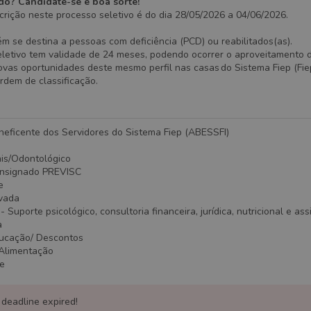
do? Candidate-se e boa sorte!
crição neste processo seletivo é do dia 28/05/2026 a 04/06/2026.
 se destina a pessoas com deficiência (PCD) ou reabilitados(as).
eletivo tem validade de 24 meses, podendo ocorrer o aproveitamento 
as oportunidades deste mesmo perfil nas casas do Sistema Fiep (Fiep
ordem de classificação.
neficente dos Servidores do Sistema Fiep (ABESSFI)
ais/Odontológico
onsignado PREVISC
e
ivada
Suporte psicológico, consultoria financeira, jurídica, nutricional e ass
a
ducação/ Descontos
/Alimentação
te
 deadline expired!