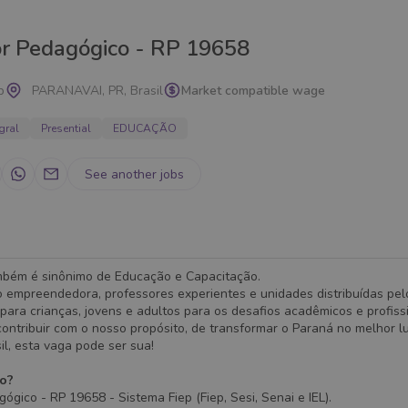
or Pedagógico - RP 19658
p
PARANAVAI, PR, Brasil
Market compatible wage
gral
Presential
EDUCAÇÃO
See another jobs
mbém é sinônimo de Educação e Capacitação.
 empreendedora, professores experientes e unidades distribuídas pel
para crianças, jovens e adultos para os desafios acadêmicos e profissi
ontribuir com o nosso propósito, de transformar o Paraná no melhor l
sil, esta vaga pode ser sua!
ão?
ógico - RP 19658 - Sistema Fiep (Fiep, Sesi, Senai e IEL).