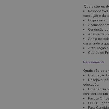
Quais são os de
Responsável 
execução e da av
Organização 
Acompanhamen
Condução de 
Análise de in
Apoio metodol
garantindo a qua
Articulação 
Gestão de Pr
Requirements
Quais são os pr
Graduação C
Desejável pó
educação;
Experiência 
considerado um d
Pacote Office
CNH B - dentr
Para Candidat