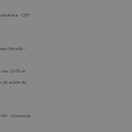
Guanabara - CEP:
Campo Mourão -
.
e das 13:00 às
o de aceite do
 RH - Entrevista