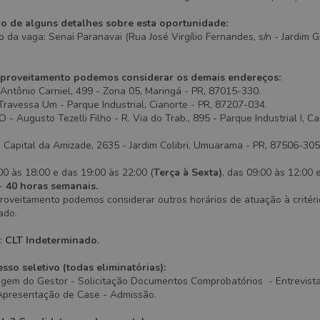
ro de alguns detalhes sobre esta oportunidade:
o da vaga: Senai Paranavai (Rua José Virgílio Fernandes, s/n - Jardim 
proveitamento podemos considerar os demais endereços:
ntônio Carniel, 499 - Zona 05, Maringá - PR, 87015-330.
ravessa Um - Parque Industrial, Cianorte - PR, 87207-034.
ugusto Tezelli Filho - R. Via do Trab., 895 - Parque Industrial I, 
apital da Amizade, 2635 - Jardim Colibri, Umuarama - PR, 87506-305
00 às 18:00 e das 19:00 às 22:00 (
Terça à Sexta)
, das 09:00 às 12:00 
 -
40 horas semanais.
roveitamento podemos considerar outros horários de atuação à critéri
ado.
o:
CLT Indeterminado.
sso seletivo (todas eliminatórias):
agem do Gestor - Solicitação Documentos Comprobatórios - Entrevista
Apresentação de Case - Admissão.