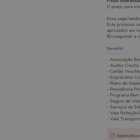
Ficou interessa
O prazo para ins
Essa vaga também
Este processo s
aprovados em nov
IEL) seguindo a 
Benefits
- Associação Be
- Auxílio Creche
- Cartão Viva M
- Empréstimo C
- Plano de Saúd
- Previdência Pr
- Programa Bem - 
- Seguro de Vid
- Serviços de E
- Vale Refeição
- Vale Transpor
Application