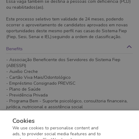
Essa vaga também se destina a pessoas com deficiência (PCD)
ou reabilitados(as).
Este processo seletivo tem validade de 24 meses, podendo
ocorrer o aproveitamento de candidatos aprovados em novas
oportunidades deste mesmo perfil nas casas do Sistema Fiep
(Fiep, Sesi, Senai e IEL) seguindo a ordem de classificação.
Benefits
- Associação Beneficente dos Servidores do Sistema Fiep
(ABESSFI)
- Auxílio Creche
- Cartão Viva Mais/Odontológico
- Empréstimo Consignado PREVISC
- Plano de Saúde
- Previdência Privada
- Programa Bem - Suporte psicológico, consultoria financeira,
jurídica, nutricional e assistência social
- Seguro de Vida
- Serviços de Educação/ Descontos
Cookies
- Vale Refeição/Alimentação
We use cookies to personalise content and
- Vale Transporte
ads, to provider social media features and to