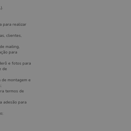
).
 para realizar
s, clientes,
de mailing,
gação para
derô e fotos para
e de
a de montagem e
;
ara termos de
da adesão para
o;