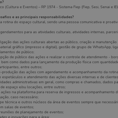
ão?
co (Cultura e Eventos) – RP 1974 - Sistema Fiep (Fiep, Sesi, Senai e IEL
safios e as principais responsabilidades?
 rotina do espaço cultural, sendo uma pessoa comunicativa e proativa
gendamentos para as atividades culturais, atividades internas, parceria
lgação das ações culturais abertas ao público, criação e manutenção 
material gráfico (impresso e digital), gestão de grupo de WhatsApp, li
damentos de público;
pção de público das ações e realizar o controle de atendimento - bor
l, bem como dados para lançamento da produção física com quantidad
rticipantes, entre outros;
ré-produção das ações com agendamento e acompanhamento da rotin
espetáculos e atendimento das ações diversas internas e de clientes
vidades administrativas em geral, como compras e chamados, dados p
 de espaço e/ou locações, entre outros;
 ações na plataforma para reserva de ingressos e acompanhamento 
gação, caso necessário;
ipe técnica e outros núcleos da área de eventos sempre que necessári
em salas de eventos;
 reuniões de planejamento de eventos;
ades e inovações para a área;