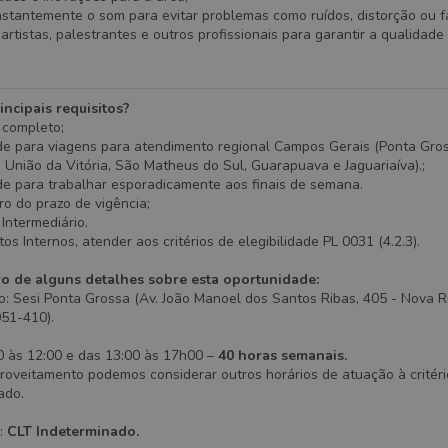
stantemente o som para evitar problemas como ruídos, distorção ou fa
 artistas, palestrantes e outros profissionais para garantir a qualidade
incipais requisitos?
 completo;
de para viagens para atendimento regional Campos Gerais (Ponta Grossa
União da Vitória, São Matheus do Sul, Guarapuava e Jaguariaíva).;
de para trabalhar esporadicamente aos finais de semana.
o do prazo de vigência;
 Intermediário.
os Internos, atender aos critérios de elegibilidade PL 0031 (4.2.3).
ro de alguns detalhes sobre esta oportunidade:
o: Sesi Ponta Grossa (Av. João Manoel dos Santos Ribas, 405 - Nova R
051-410).
0 às 12:00 e das 13:00 às 17h00 –
40 horas semanais.
roveitamento podemos considerar outros horários de atuação à critéri
ado.
o:
CLT Indeterminado.