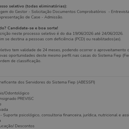
sso seletivo (todas eliminatórias):
agem do Gestor - Solicitação Documentos Comprobatórios - Entrevista
Apresentação de Case - Admissão.
do? Candidate-se e boa sorte!
crição neste processo seletivo é do dia 19/06/2026 até 24/06/2026.
 se destina a pessoas com deficiência (PCD) ou reabilitados(as).
eletivo tem validade de 24 meses, podendo ocorrer o aproveitamento 
vas oportunidades deste mesmo perfil nas casas do Sistema Fiep (Fiep
ordem de classificação.
neficente dos Servidores do Sistema Fiep (ABESSFI)
ais/Odontológico
onsignado PREVISC
e
ivada
Suporte psicológico, consultoria financeira, jurídica, nutricional e ass
a
ducação/ Descontos