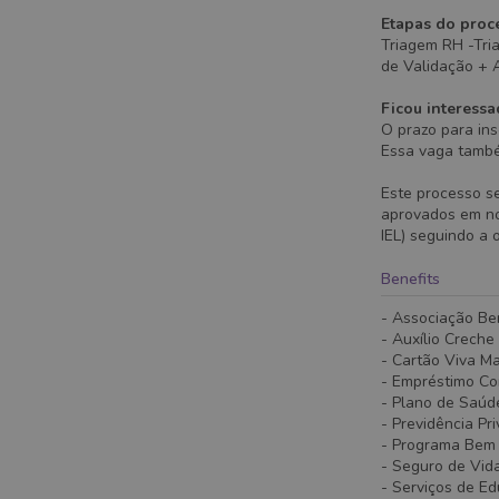
Etapas do proce
Triagem RH -Tri
de Validação + 
Ficou interessa
O prazo para ins
Essa vaga também
Este processo s
aprovados em no
IEL) seguindo a 
Benefits
- Associação Be
- Auxílio Creche
- Cartão Viva M
- Empréstimo C
- Plano de Saúd
- Previdência Pr
- Programa Bem - 
- Seguro de Vid
- Serviços de E