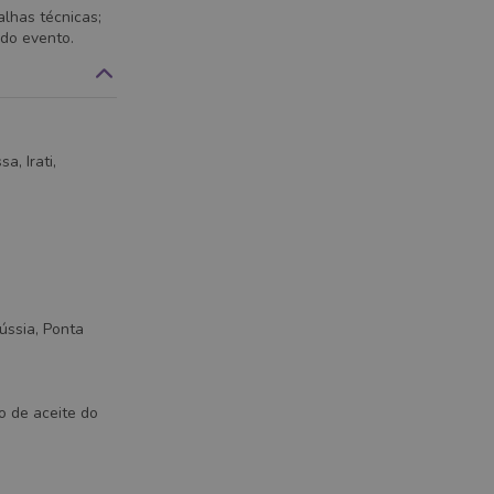
lhas técnicas;
 do evento.
, Irati,
ússia, Ponta
o de aceite do