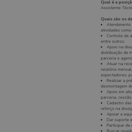
Qual é a posiç
Assistente Técni
Quais são os de
Atendimento a
atividades como:
Controle de a
entre outros;
Apoio na divu
distribuição de 
parceria e agen
Atuar na rece
relatório mensa
espectadores, pa
Realizar a p
desmontagem de 
Apoio em ati
parceria, cessão
Cadastro das
reforço na divul
Apoiar a equ
Dar suporte 
Participar de
Buscar novid