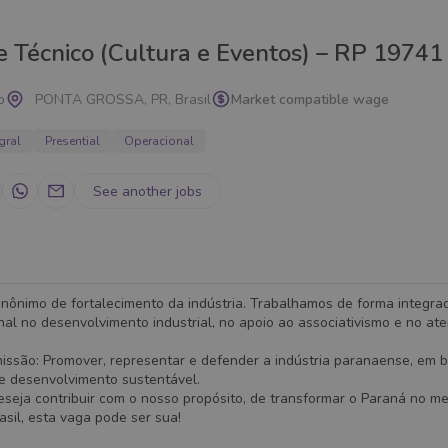
e Técnico (Cultura e Eventos) – RP 19741
p
PONTA GROSSA, PR, Brasil
Market compatible wage
gral
Presential
Operacional
See another jobs
inônimo de fortalecimento da indústria. Trabalhamos de forma integrad
nal no desenvolvimento industrial, no apoio ao associativismo e no at
missão: Promover, representar e defender a indústria paranaense, em 
 e desenvolvimento sustentável.
seja contribuir com o nosso propósito, de transformar o Paraná no me
rasil, esta vaga pode ser sua!