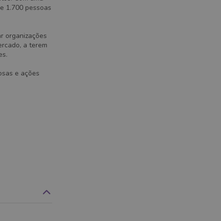
de 1.700 pessoas
ar organizações
ercado, a terem
es.
osas e ações