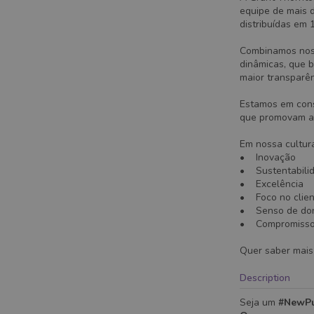
equipe de mais 
distribuídas em 
Combinamos nossa
dinâmicas, que b
maior transparên
Estamos em cons
que promovam am
Em nossa cultura
• Inovação
• Sustentabili
• Excelência
• Foco no clien
• Senso de do
• Compromisso
Quer saber mais
Description
Seja um
#NewPu