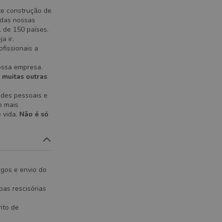
te construção de
 das nossas
 de 150 países.
a ir.
fissionais a
ossa empresa.
 muitas outras
ades pessoais e
o mais
 vida.
Não é só
rgos e envio do
bas rescisórias
nto de