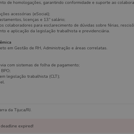
o de homologações, garantindo conformidade e suporte ao colabora
ações acessórias (eSocial);
stamentos, licenças e 13.º salário;
s colaboradores para esclarecimento de dúvidas sobre férias, rescisõ
 e aplicação da legislação trabalhista e previdenciária.
êmica
leto em Gestão de RH, Administração e áreas correlatas.
révia com sistemas de folha de pagamento;
m BPO;
m legislação trabalhista (CLT);
el.
rra da Tijuca/RJ.
 deadline expired!