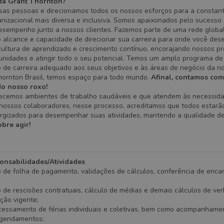
da Grant Thornton?
sas pessoas e direcionamos todos os nossos esforços para a constan
anizacional mais diversa e inclusiva. Somos apaixonados pelo sucesso
desempenho junto a nossos clientes. Fazemos parte de uma rede global
o alcance e capacidade de direcionar sua carreira para onde você desej
ltura de aprendizado e crescimento contínuo, encorajando nossos pro
tunidades e atingir todo o seu potencial. Temos um amplo programa de
 de carreira adequado aos seus objetivos e às áreas de negócio da n
hornton Brasil, temos espaço para todo mundo.
Afinal, contamos com
do nosso roxo!
recemos ambientes de trabalho saudáveis e que atendem às necessid
e nossos colaboradores, nesse processo, acreditamos que todos estarã
rgizados para desempenhar suas atividades, mantendo a qualidade de
obre agir!
ponsabilidades/Atividades
 de folha de pagamento, validações de cálculos, conferência de enca
de rescisões contratuais, cálculo de médias e demais cálculos de ver
ção vigente;
ocessamento de férias individuais e coletivas, bem como acompanhame
agendamentos;