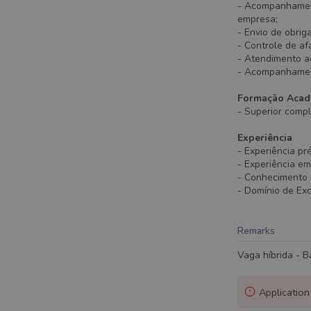
- Acompanhament
empresa;
- Envio de obrig
- Controle de afa
- Atendimento ao
- Acompanhamento
Formação Acad
- Superior comp
Experiência
- Experiência p
- Experiência e
- Conhecimento e
- Domínio de Exc
Remarks
Vaga híbrida - Ba
Application