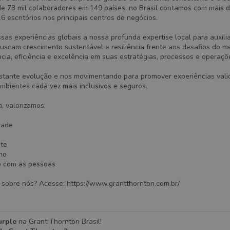
de 73 mil colaboradores em 149 países, no Brasil contamos com mais 
16 escritórios nos principais centros de negócios.
s experiências globais a nossa profunda expertise local para auxili
uscam crescimento sustentável e resiliência frente aos desafios do m
cia, eficiência e excelência em suas estratégias, processos e operaçõ
tante evolução e nos movimentando para promover experiências vali
bientes cada vez mais inclusivos e seguros.
, valorizamos:
dade
te
no
 com as pessoas
 sobre nós? Acesse:
https://www.grantthornton.com.br/
rple
na Grant Thornton Brasil!