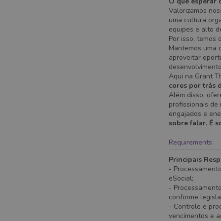
O que esperar 
Valorizamos nos
uma cultura org
equipes e alto 
Por isso, temos 
Mantemos uma cu
aproveitar opor
desenvolvimento
Aqui na Grant T
cores por trás 
Além disso, ofe
profissionais d
engajados e ene
sobre falar. É s
Requirements
Principais Res
- Processamento
eSocial;
- Processamento 
conforme legisla
- Controle e pr
vencimentos e 