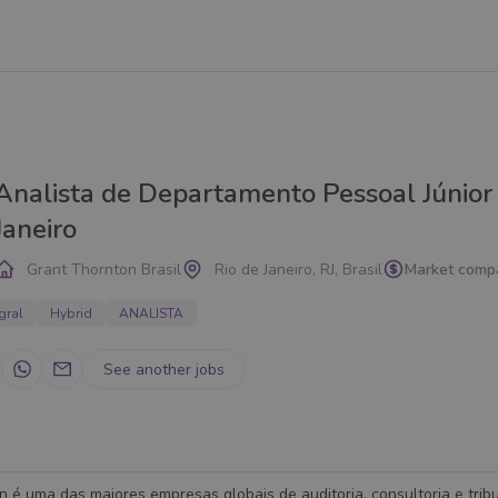
Analista de Departamento Pessoal Júnior 
Janeiro
Grant Thornton Brasil
Rio de Janeiro, RJ, Brasil
Market comp
gral
Hybrid
ANALISTA
See another jobs
 é uma das maiores empresas globais de auditoria, consultoria e tri