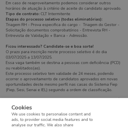
Em caso de reaproveitamento podemos considerar outros
horários de atuação à critério de aceite do candidato aprovado.
Tipo de contrato:
CLT Intermitente
Etapas do processo seletivo (todas eliminatórias):
Triagem RH - Prova especifica do cargo - Triagem do Gestor -
Solicitação documentos comprobatórios - Entrevista RH -
Entrevista de Validação + Banca - Admissão.
Ficou interessado? Candidate-se e boa sorte!
O prazo para inscrição neste processo seletivo é do dia
03/07/2025 a 13/07/2025.
Essa vaga também se destina a pessoas com deficiência (PCD)
ou reabilitados(as).
Este processo seletivo tem validade de 24 meses, podendo
ocorrer o aproveitamento de candidatos aprovados em novas
oportunidades deste mesmo perfil nas casas do Sistema Fiep
(Fiep, Sesi, Senai e IEL) seguindo a ordem de classificação.
Benefits
Cookies
- Vale Refeição/Alimentação
We use cookies to personalise content and
- Vale Transporte
ads, to provider social media features and to
analyse our traffic. We also share