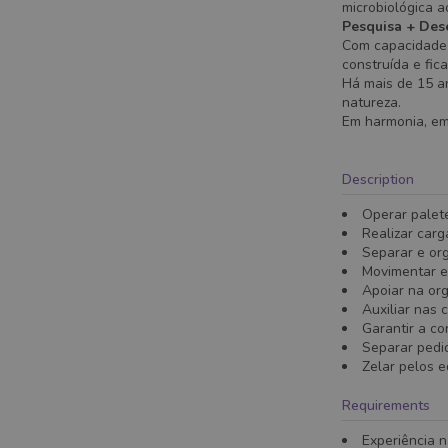
microbiológica 
Pesquisa + Des
Com capacidade 
construída e fic
Há mais de 15 an
natureza.
Em harmonia, em 
Description
Operar palet
Realizar carg
Separar e org
Movimentar e
Apoiar na or
Auxiliar nas 
Garantir a co
Separar pedid
Zelar pelos 
Requirements
Experiência 