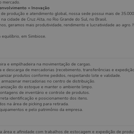
ao mercado.
envolvimento = Inovação
de produção e atendimento global, nossa sede possui mais de 35.000
a na cidade de Cruz Alta, no Rio Grande do Sul, no Brasil.
os, geramos mais produtividade, rendimento e lucratividade ao agro. 
equilíbrio, em Simbiose.
eira e empilhadeira na movimentação de cargas.
a e descarga de mercadorias (recebimento, transferências e expedição
anizar produtos conforme pedidos, respeitando lote e validade.
 armazenar mercadorias no centro de distribuição.
ganização do estoque e manter o ambiente limpo.
contagens de inventário e controle de produtos.
rreta identificação e posicionamento dos itens.
os na área de picking para retirada.
equipamentos e pelo patrimônio da empresa.
na área e afinidade com trabalhos de estocagem e expedição de produ