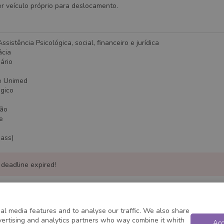
er veículo próprio para deslocamento.
ssistência Psicológica, social, financeiro e jurídica
ácia
sário
e Unimed
ógico
ção
e
ass)
 deadline expired!
al media features and to analyse our traffic. We also share
dvertising and analytics partners who way combine it whith
Acc