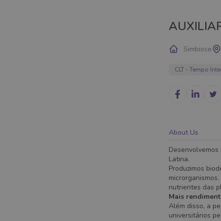
AUXILIA
Simbiose
CLT - Tempo Inte
About Us
Desenvolvemos b
Latina.
Produzimos biode
microrganismos.
nutrientes das p
Mais rendiment
Além disso, a p
universitários p