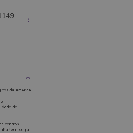
1149
gicos da América
de
lidade de
os centros
 alta tecnologia