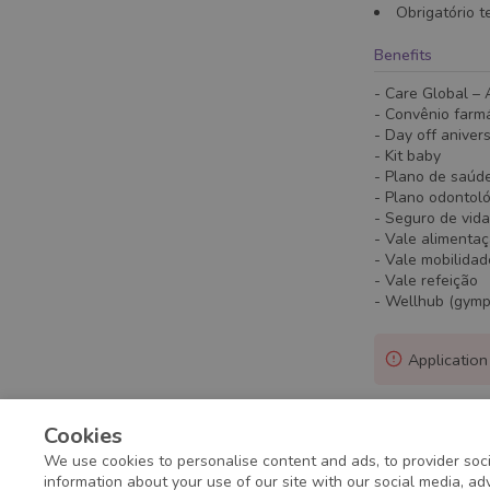
Obrigatório t
Benefits
- Care Global – A
- Convênio farm
- Day off aniver
- Kit baby
- Plano de saúd
- Plano odontol
- Seguro de vida
- Vale alimenta
- Vale mobilidad
- Vale refeição
- Wellhub (gymp
Application
Cookies
We use cookies to personalise content and ads, to provider soci
information about your use of our site with our social media, a