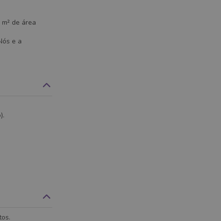
 m² de área
Nós e a
).
tos.