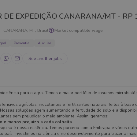
R DE EXPEDIÇÃO CANARANA/MT - RP 
CANARANA, MT, Brasil
Market compatible wage
gral
Presential
Auxiliar
See another jobs
iociência para o agro. Temos o maior portfólio de insumos microbioló
fensivos agrícolas, inoculantes e fertilizantes naturais, feitos à base 
 Nossas soluções agem aumentando a fertilidade do solo e a disponibi
lantas sem prejudicar o meio ambiente. Assim, geramos:
o e menos prejuízo a cada colheita
esquisa é nossa essência. Temos parceria com a Embrapa e vários outr
elo país. Investimos na ciência e no desenvolvimento para trazer a mais