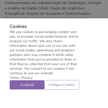
Conhecimentos em
Administração de Medicação; Aferição
e Análise de Dados Vitais; Noção de Urgência e
Emergência; Noções de Assepsia e Contaminações;
Procedimentos Assistenciais Ambulatoriais; Rotina
Operatória;
Cookies
Desejável domínio de cuidados de enfermagem ao centro obstétrico.
We use cookies to personalise content and
Minimum education
:
Technical Course
- Done
ads, to provider social media features and to
analyse our traffic. We also share
information about your use of our site with
Application deadline expired!
our social media, advertising and analytics
partners who way combine it whith other
information that you've provided to them or
that they've collected from your use of their
services. You consert to our cookies if you
continue to use our website.
Terms
|
Privacy
Accept all
Configure Cookies