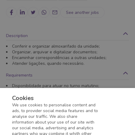
See another jobs
Description
Conferir e organizar almoxarifado da unidade;
Organizar, arquivar e digitalizar documentos;
Encaminhar correspondências a outras unidades;
Atender ligações, quando necessário.
Requirements
Disponibilidade para atuar no turno matutino;
Ter idade mínima de 18 à 22 anos;
Cookies
Ensino médio completo ou em curso.
Minimum education
:
High School
- Studying
We use cookies to personalise content and
ads, to provider social media features and to
analyse our traffic. We also share
Application deadline expired!
information about your use of our site with
our social media, advertising and analytics
partners who way combine it whith other