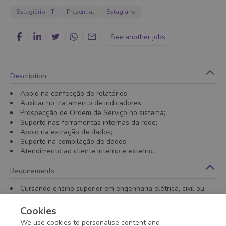
Estagiário - T
Presential
Estagiário
See another jobs
Description
Apoio na confecção de relatórios;
Auxiliar no tratamento de indicadores;
Prospecção de Ordem de Serviço no sistema;
Suporte nas ferramentas internas da rede;
Apoio na extração de dados;
Suporte na compilação de dados;
Atendimento ao cliente interno e externo.
Requirements
Cursando ensino superior em engenharia elétrica, civil ou
mecânica a partir do sétimo semestre;
Disponibilidade para atuar de 7h às 13h, de segunda-feira à
Cookies
sexta-feira.
We use cookies to personalise content and