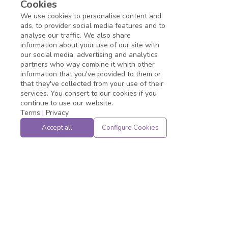
no tempo de vigência de um ano;
Cookies
Disponibilidade para atuar no turno matutino
We use cookies to personalise content and
Minimum education
:
Technical Course
- Studying
ads, to provider social media features and to
analyse our traffic. We also share
information about your use of our site with
Application deadline expired!
our social media, advertising and analytics
partners who way combine it whith other
information that you've provided to them or
that they've collected from your use of their
services. You consert to our cookies if you
continue to use our website.
Terms
|
Privacy
Accept all
Configure Cookies
Powered by
Privacy
&
Terms
|
Status
- ©
2026
JobConvo