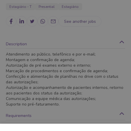
Estagiário - T
Presential
Estagiário
See another jobs
Description
Atendimento ao público, telefônico e por e-mail;
Montagem e confirmação de agenda;
Autorização de pré exames externo e interno;
Marcação de procedimentos e confirmação de agenda;
Confecção e alimentação de planilhas no drive com o status
das autorizações;
Autorização e acompanhamento de pacientes internos, retorno
aos pacientes dos status da autorização;
Comunicação a equipe médica das autorizações;
Suporte no pré-faturamento.
Requirements
Cursando nível técnico em administração, que possa estagiar