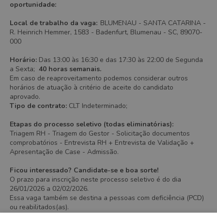
oportunidade:
Local de trabalho da vaga:
BLUMENAU - SANTA CATARINA -
R. Heinrich Hemmer, 1583 - Badenfurt, Blumenau - SC, 89070-
000
Horário:
Das 13:00 às 16:30 e das 17:30 às 22:00 de Segunda
a Sexta;
40 horas semanais.
Em caso de reaproveitamento podemos considerar outros
horários de atuação à critério de aceite do candidato
aprovado.
Tipo de contrato:
CLT Indeterminado;
Etapas do processo seletivo (todas eliminatórias):
Triagem RH - Triagem do Gestor - Solicitação documentos
comprobatórios - Entrevista RH + Entrevista de Validação +
Apresentação de Case - Admissão.
Ficou interessado? Candidate-se e boa sorte!
O prazo para inscrição neste processo seletivo é do dia
26/01/2026 a 02/02/2026.
Essa vaga também se destina a pessoas com deficiência (PCD)
ou reabilitados(as).
Este processo seletivo tem validade de 24 meses, podendo