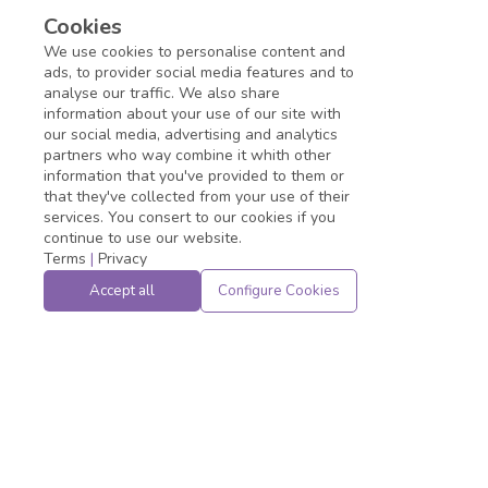
ocorrer o aproveitamento de candidatos aprovados em novas
Cookies
oportunidades deste mesmo perfil nas casas do Sistema Fiep
We use cookies to personalise content and
(Fiep, Sesi, Senai e IEL) seguindo a ordem de classificação.
ads, to provider social media features and to
analyse our traffic. We also share
information about your use of our site with
Application deadline expired!
our social media, advertising and analytics
partners who way combine it whith other
information that you've provided to them or
that they've collected from your use of their
services. You consert to our cookies if you
continue to use our website.
Terms
|
Privacy
Accept all
Configure Cookies
Powered by
Privacy
&
Terms
|
Status
- ©
2026
JobConvo