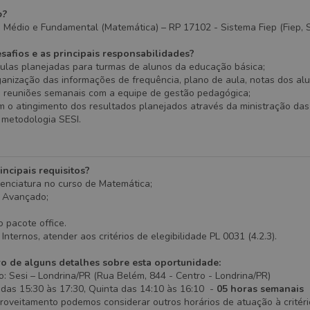
o?
 Médio e Fundamental (Matemática) – RP 17102 - Sistema Fiep (Fiep, Se
safios e as principais responsabilidades?
aulas planejadas para turmas de alunos da educação básica;
ganização das informações de frequência, plano de aula, notas dos alu
as reuniões semanais com a equipe de gestão pedagógica;
 o atingimento dos resultados planejados através da ministração das
 metodologia SESI.
incipais requisitos?
enciatura no curso de Matemática;
s Avançado;
;
 pacote office.
Internos, atender aos critérios de elegibilidade PL 0031 (4.2.3).
ro de alguns detalhes sobre esta oportunidade:
o: Sesi – Londrina/PR (Rua Belém, 844 - Centro - Londrina/PR)
 das 15:30 às 17:30, Quinta das 14:10 às 16:10 -
05 horas semanais
roveitamento podemos considerar outros horários de atuação à critéri