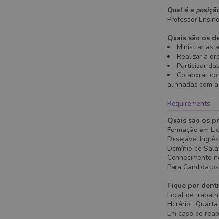
Qual é a posiçã
Professor Ensino
Quais são os de
Ministrar as 
Realizar a or
Participar d
Colaborar com
alinhadas com a
Requirements
Quais são os pr
Formação em Lic
Desejável Inglê
Domínio de Sala
Conhecimento no
Para Candidatos 
Fique por dent
Local de trabalh
Horário: Quarta
Em caso de reap