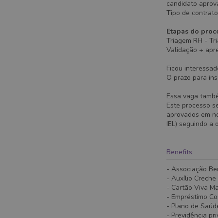
candidato aprov
Tipo de contrato
Etapas do proce
Triagem RH - Tri
Validação + apr
Ficou interessad
O prazo para ins
Essa vaga também
Este processo s
aprovados em no
IEL) seguindo a 
Benefits
- Associação Be
- Auxílio Creche
- Cartão Viva M
- Empréstimo C
- Plano de Saúd
- Previdência pr