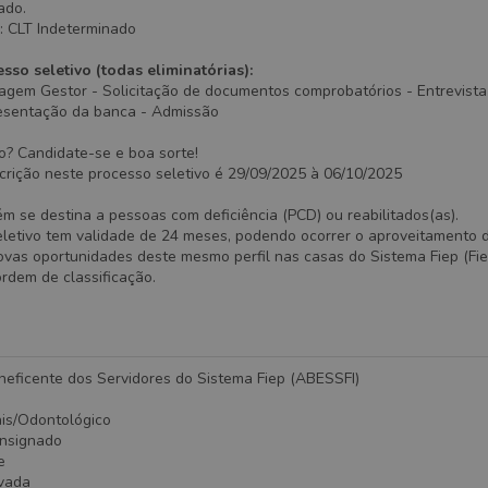
ado.
: CLT Indeterminado
sso seletivo (todas eliminatórias):
agem Gestor - Solicitação de documentos comprobatórios - Entrevista
esentação da banca - Admissão
o? Candidate-se e boa sorte!
crição neste processo seletivo é 29/09/2025 à 06/10/2025
 se destina a pessoas com deficiência (PCD) ou reabilitados(as).
eletivo tem validade de 24 meses, podendo ocorrer o aproveitamento 
vas oportunidades deste mesmo perfil nas casas do Sistema Fiep (Fiep
ordem de classificação.
neficente dos Servidores do Sistema Fiep (ABESSFI)
ais/Odontológico
onsignado
e
ivada