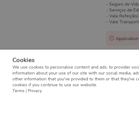
- Seguro de Vid
- Serviços de E
- Vale Refeição
- Vale Transpor
Application
Cookies
We use cookies to personalise content and ads, to provider soci
information about your use of our site with our social media, a
other information that you've provided to them or that they've c
cookies if you continue to use our website.
Terms
|
Privacy