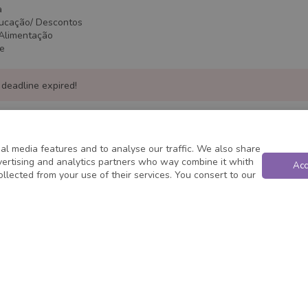
a
ducação/ Descontos
/Alimentação
te
 deadline expired!
al media features and to analyse our traffic. We also share
dvertising and analytics partners who way combine it whith
Acc
ollected from your use of their services. You consert to our
Powered by