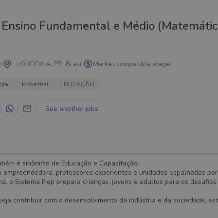
 Ensino Fundamental e Médio (Matemátic
p
LONDRINA, PR, Brasil
Market compatible wage
gral
Presential
EDUCAÇÃO
See another jobs
mbém é sinônimo de Educação e Capacitação.
 empreendedora, professores experientes e unidades espalhadas por
á, o Sistema Fiep prepara crianças, jovens e adultos para os desafio
eja contribuir com o desenvolvimento da indústria e da sociedade, es