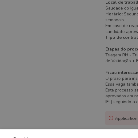
Local de trabal
Saudade do Igua
Horário:
Segunda
semanais.
Em caso de reap
candidato aprov
Tipo de contrat
Etapas do proce
Triagem RH - Tri
de Validação + 
Ficou interessa
O prazo para ins
Essa vaga també
Este processo s
aprovados em no
IEL) seguindo a 
Application