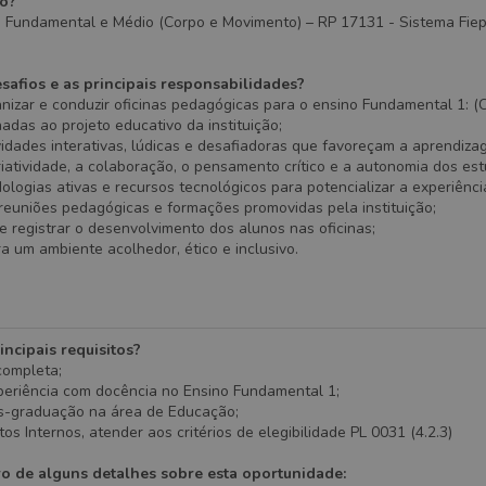
ão?
 Fundamental e Médio (Corpo e Movimento) – RP 17131 - Sistema Fiep 
safios e as principais responsabilidades?
anizar e conduzir oficinas pedagógicas para o ensino Fundamental 1: (
adas ao projeto educativo da instituição;
idades interativas, lúdicas e desafiadoras que favoreçam a aprendizag
riatividade, a colaboração, o pensamento crítico e a autonomia dos es
dologias ativas e recursos tecnológicos para potencializar a experiênci
 reuniões pedagógicas e formações promovidas pela instituição;
 registrar o desenvolvimento dos alunos nas oficinas;
ra um ambiente acolhedor, ético e inclusivo.
incipais requisitos?
 completa;
periência com docência no Ensino Fundamental 1;
s-graduação na área de Educação;
os Internos, atender aos critérios de elegibilidade PL 0031 (4.2.3)
ro de alguns detalhes sobre esta oportunidade: