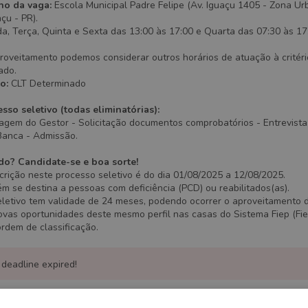
ho da vaga:
Escola Municipal Padre Felipe (Av. Iguaçu 1405 - Zona Ur
çu - PR).
, Terça, Quinta e Sexta das 13:00 às 17:00 e Quarta das 07:30 às 17
roveitamento podemos considerar outros horários de atuação à critéri
ado.
o:
CLT Determinado
sso seletivo (todas eliminatórias):
agem do Gestor - Solicitação documentos comprobatórios - Entrevista
Banca - Admissão.
do? Candidate-se e boa sorte!
crição neste processo seletivo é do dia 01/08/2025 a 12/08/2025.
m se destina a pessoas com deficiência (PCD) ou reabilitados(as).
eletivo tem validade de 24 meses, podendo ocorrer o aproveitamento 
vas oportunidades deste mesmo perfil nas casas do Sistema Fiep (Fiep
ordem de classificação.
 deadline expired!