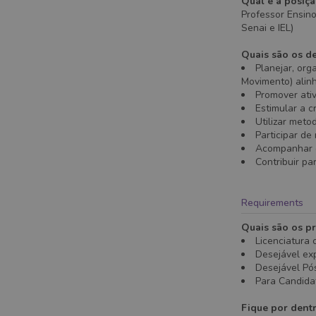
Qual é a posiç
Professor Ensino
Senai e IEL)
Quais são os de
Planejar, org
Movimento) alinh
Promover ativ
Estimular a c
Utilizar meto
Participar de
Acompanhar e
Contribuir pa
Requirements
Quais são os pr
Licenciatura
Desejável ex
Desejável Pó
Para Candidat
Fique por dent