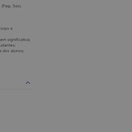
(Fiep, Sesi,
Corpo e
em significativa;
tudantes;
a dos alunos;