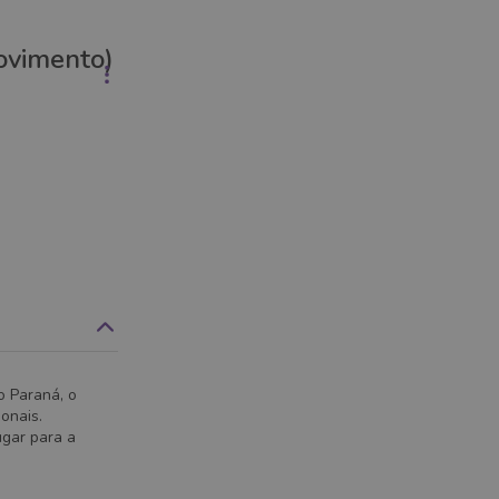
ovimento)
o Paraná, o
ionais.
ugar para a