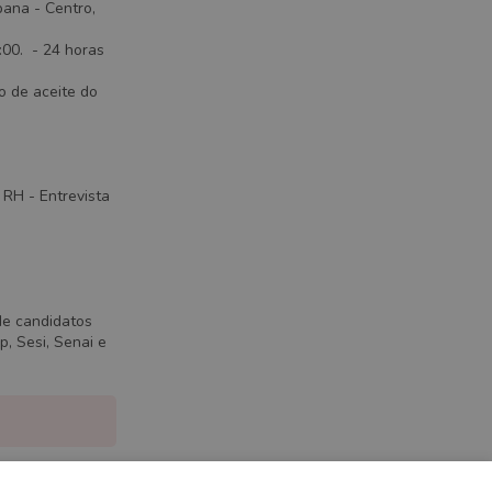
bana - Centro,
:00. - 24 horas
o de aceite do
 RH - Entrevista
de candidatos
, Sesi, Senai e