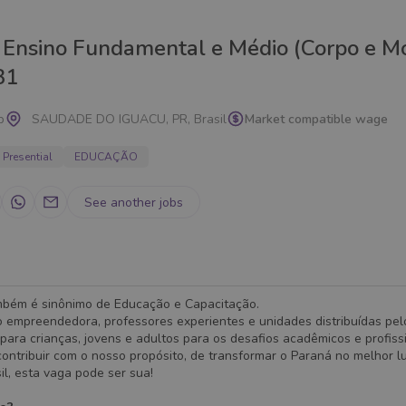
 Ensino Fundamental e Médio (Corpo e M
31
p
SAUDADE DO IGUACU, PR, Brasil
Market compatible wage
Presential
EDUCAÇÃO
See another jobs
mbém é sinônimo de Educação e Capacitação.
 empreendedora, professores experientes e unidades distribuídas pel
para crianças, jovens e adultos para os desafios acadêmicos e profiss
ontribuir com o nosso propósito, de transformar o Paraná no melhor l
sil, esta vaga pode ser sua!