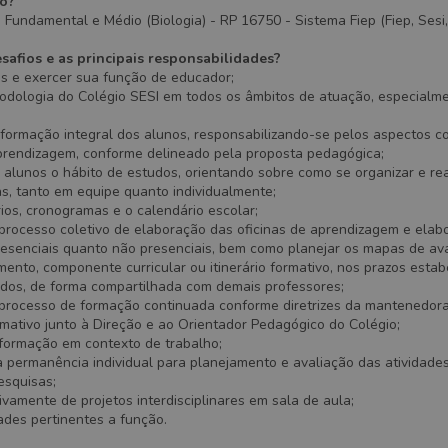
ão?
 Fundamental e Médio (Biologia) - RP 16750 - Sistema Fiep (Fiep, Sesi,
safios e as principais responsabilidades?
as e exercer sua função de educador;
todologia do Colégio SESI em todos os âmbitos de atuação, especialm
 formação integral dos alunos, responsabilizando-se pelos aspectos co
aprendizagem, conforme delineado pela proposta pedagógica;
 alunos o hábito de estudos, orientando sobre como se organizar e rea
as, tanto em equipe quanto individualmente;
ios, cronogramas e o calendário escolar;
 processo coletivo de elaboração das oficinas de aprendizagem e elab
presenciais quanto não presenciais, bem como planejar os mapas de av
ento, componente curricular ou itinerário formativo, nos prazos estab
lados, de forma compartilhada com demais professores;
o processo de formação continuada conforme diretrizes da mantenedora
ormativo junto à Direção e ao Orientador Pedagógico do Colégio;
 formação em contexto de trabalho;
ra permanência individual para planejamento e avaliação das atividade
esquisas;
tivamente de projetos interdisciplinares em sala de aula;
ades pertinentes a função.