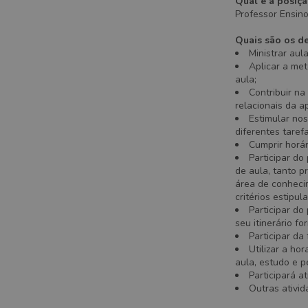
Qual é a posiç
Professor Ensino
Quais são os de
Ministrar aul
Aplicar a me
aula;
Contribuir na
relacionais da 
Estimular nos
diferentes taref
Cumprir horár
Participar do
de aula, tanto 
área de conhecim
critérios estipu
Participar d
seu itinerário f
Participar da
Utilizar a ho
aula, estudo e p
Participará a
Outras ativid