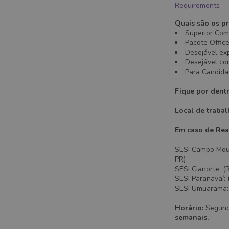
Requirements
Quais são os pr
Superior Comp
Pacote Office
Desejável exp
Desejável co
Para Candidat
Fique por dent
Local de traba
Em caso de Rea
SESI Campo Mourã
PR)
SESI Cianorte: (
SESI Paranavaí: 
SESI Umuarama: (
Horário:
Segunda
semanais.