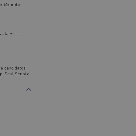
ritério de
vista RH -
de candidatos
, Sesi, Senai e