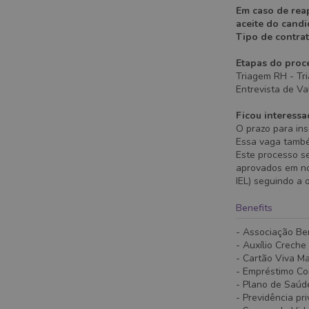
Em caso de rea
aceite do cand
Tipo de contrat
Etapas do proce
Triagem RH - Tr
Entrevista de V
Ficou interessa
O prazo para ins
Essa vaga também
Este processo s
aprovados em no
IEL) seguindo a 
Benefits
- Associação Be
- Auxílio Creche
- Cartão Viva M
- Empréstimo C
- Plano de Saúd
- Previdência pr