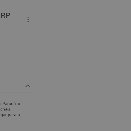
- RP
o Paraná, o
ionais.
ugar para a