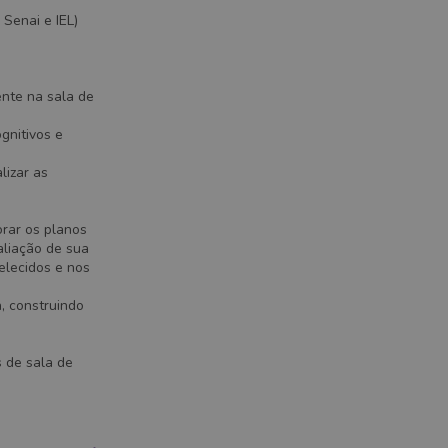
 Senai e IEL)
ente na sala de
gnitivos e
lizar as
orar os planos
aliação de sua
elecidos e nos
, construindo
s de sala de