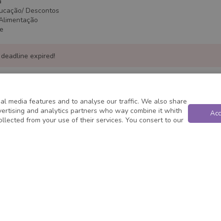
a
ducação/ Descontos
/Alimentação
te
 deadline expired!
al media features and to analyse our traffic. We also share
dvertising and analytics partners who way combine it whith
Acc
ollected from your use of their services. You consert to our
Powered by
Privacy
&
Terms
|
Status
- ©
2026
JobConvo