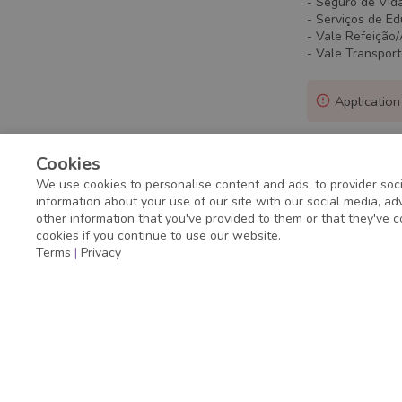
- Seguro de Vid
- Serviços de E
- Vale Refeição
- Vale Transpor
Application
Cookies
We use cookies to personalise content and ads, to provider soci
information about your use of our site with our social media, a
other information that you've provided to them or that they've c
cookies if you continue to use our website.
Terms
|
Privacy