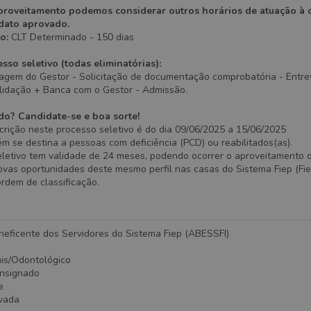
proveitamento podemos considerar outros horários de atuação à c
idato aprovado.
o:
CLT Determinado - 150 dias
sso seletivo (todas eliminatórias):
iagem do Gestor - Solicitação de documentação comprobatória - Entre
alidação + Banca com o Gestor - Admissão.
do? Candidate-se e boa sorte!
crição neste processo seletivo é do dia 09/06/2025 a 15/06/2025
 se destina a pessoas com deficiência (PCD) ou reabilitados(as).
eletivo tem validade de 24 meses, podendo ocorrer o aproveitamento 
vas oportunidades deste mesmo perfil nas casas do Sistema Fiep (Fiep
ordem de classificação.
neficente dos Servidores do Sistema Fiep (ABESSFI)
ais/Odontológico
onsignado
e
ivada