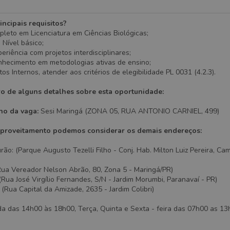
incipais requisitos?
leto em Licenciatura em Ciências Biológicas;
 Nível básico;
eriência com projetos interdisciplinares;
nhecimento em metodologias ativas de ensino;
os Internos, atender aos critérios de elegibilidade PL 0031 (4.2.3).
ro de alguns detalhes sobre esta oportunidade:
lho da vaga:
Sesi Maringá (ZONA 05, RUA ANTONIO CARNIEL, 499)
proveitamento podemos considerar os demais endereços:
o: (Parque Augusto Tezelli Filho - Conj. Hab. Milton Luiz Pereira, C
Rua Vereador Nelson Abrão, 80, Zona 5 - Maringá/PR)
(Rua José Virgílio Fernandes, S/N - Jardim Morumbi, Paranavaí - PR)
Rua Capital da Amizade, 2635 - Jardim Colibri)
 das 14h00 às 18h00, Terça, Quinta e Sexta - feira das 07h00 as 13