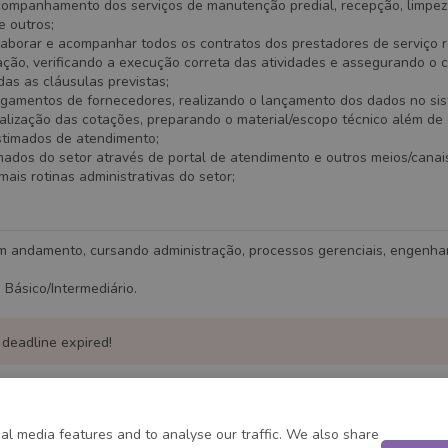
acompanhamento dos serviços de manutenção predial, recepção, limpez
e outros;
laborar e acompanhar todos os contratos dos prestadores de serviço 
ação, verificando a execução correta das atividades e assegurando o
das as cláusulas previstas;
agamentos de fornecedores, realizando o lançamento dos dados no si
ealização das cotações, preparando o material/escopo técnico além de
stimados de atendimento;
ados do setor através de portal de atendimento e outros meios/canai
ais rotinas administrativas do setor;
 andamento, cursando administração, processos gerenciais, engenhar
 Básico/Intermediário.
 deadline expired!
al media features and to analyse our traffic. We also share