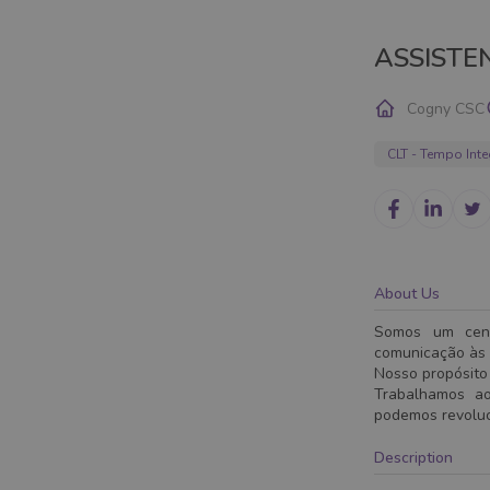
ASSISTEN
Cogny CSC
CLT - Tempo Inte
About Us
Somos um centr
comunicação às 
Nosso propósito 
Trabalhamos ao
podemos revoluci
Description