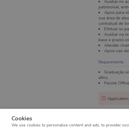
Auxiliar no 
patrimonial, entr
Apoio para e
sua área de atu
contratual de to
Efetuar os p
Auxiliar na r
base e prazos e
Atender cham
Apoio nas dem
Requirements
Graduação em
afins;
Pacote Office
Application
Cookies
We use cookies to personalise content and ads, to provider soci