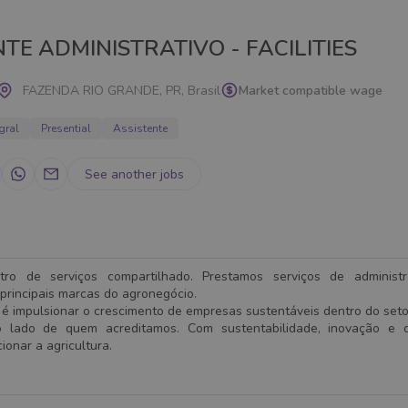
TE ADMINISTRATIVO - FACILITIES
FAZENDA RIO GRANDE, PR, Brasil
Market compatible wage
gral
Presential
Assistente
See another jobs
o de serviços compartilhado. Prestamos serviços de administ
principais marcas do agronegócio.
é impulsionar o crescimento de empresas sustentáveis dentro do setor
 lado de quem acreditamos. Com sustentabilidade, inovação e d
onar a agricultura.