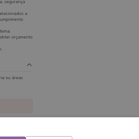
a, segurança
relacionados a
 cumprimento
stema;
 obter orçamento
s;
ia ou áreas