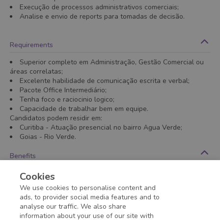
Execução de processos administrativos comerciais;
Analise e envio de reports para tomadas de decisão.
Requirements
Superior completo em Administração, Gestão Comercial ou
áreas correlatas;
Excelente habilidade de comunicação escrita e verbal;
Pacote Office Intermediário;
Tenha foco e raciocinio logico;
Capacidade de trabalhar bem em equipe.
Candidatos podem residir em:
Curitiba - Atuação presencial no bairro Agua Verde;
Goias - Rio Verde.
Benefits
- VALE ALIMENTAÇÃO
Cookies
- VALE REFEIÇÃO
We use cookies to personalise content and
- VALE TRANSPORTE
ads, to provider social media features and to
analyse our traffic. We also share
information about your use of our site with
Application deadline expired!