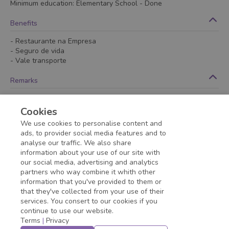
Minimum education
:
Elementary School
- Done
Benefits
- Restaurante na Empresa
- Seguro de vida
- Vale transporte
Remarks
Jornada de trabalho:
Seg à Qui das 07:15 às 17:15 e Sex
das 07:15 às 16:15;
Cookies
Contrato CLT temporário 06 meses com possibilidade de
We use cookies to personalise content and
efetivação.
ads, to provider social media features and to
analyse our traffic. We also share
information about your use of our site with
Application deadline expired!
our social media, advertising and analytics
partners who way combine it whith other
information that you've provided to them or
that they've collected from your use of their
services. You consert to our cookies if you
continue to use our website.
Terms
|
Privacy