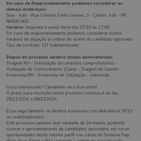
Em caso de Reaproveitamento podemos considerar os
demais endereços:
Sesi - Irati - Rua Coronel Emilio Gomes, 3 - Centro, Irati - PR,
84500-000
Horário:
Segunda a sexta-feira das 07:30 às 17:00
Em caso de reaproveitamento podemos considerar outros
horários de atuação à critério de aceite do candidato aprovado.
Tipo de contrato: CLT Indeterminado
Etapas do processo seletivo (todas eliminatórias):
Triagem RH - Solicitação documentos comprobatórios -
Avaliação de Conhecimento (Case) - Triagem do Gestor-
Entrevista RH - Entrevista de Validação - Admissão.
Ficou interessado? Candidate-se e boa sorte!
O prazo para inscrição neste processo seletivo é do dia
29/11/2024 a 08/12/2024.
Essa vaga também se destina a pessoas com deficiência (PCD)
ou reabilitados(as).
Este processo seletivo tem validade de 24 meses, podendo
ocorrer o aproveitamento de candidatos aprovados em novas
oportunidades deste mesmo perfil nas casas do Sistema Fiep
(Fiep, Sesi, Senai e IEL) seguindo a ordem de classificação.