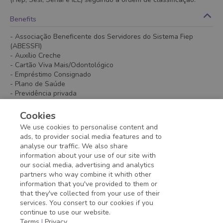
Benefits
- Associação Beneficente dos Servidores do Sistema Fiep
(ABESSFI)
- Auxílio Creche
- Cartão Viva Mais/Odontológico
- Empréstimo Consignado
- Plano de Saúde
- Previdência privada
- Seguro de Vida
- Serviços de Educação/ Descontos
Cookies
- Vale Refeição/Alimentação
We use cookies to personalise content and
- Vale Transporte
ads, to provider social media features and to
analyse our traffic. We also share
information about your use of our site with
Application deadline expired!
our social media, advertising and analytics
partners who way combine it whith other
information that you've provided to them or
that they've collected from your use of their
services. You consert to our cookies if you
continue to use our website.
Terms
|
Privacy