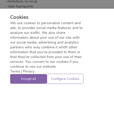
- Refeitório no local
- Vale transporte
Remarks
Cookies
We use cookies to personalise content and
Horário e Escala: 00:10 AS 09:00 - Segunda á Sábado
ads, to provider social media features and to
analyse our traffic. We also share
information about your use of our site with
Application deadline expired!
our social media, advertising and analytics
partners who way combine it whith other
information that you've provided to them or
that they've collected from your use of their
services. You consert to our cookies if you
continue to use our website.
Terms
|
Privacy
Accept all
Configure Cookies
Powered by