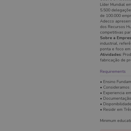
Líder Mundial e
5.500 delegaçõe
de 100.000 empre
Adecco apresent
dos Recursos Hu
competitivas par
Sobre a Empre
industrial, refe
ponta e foco em
Atividades
: Pro
fabricação de pr
Requirements
• Ensino Fundame
• Consideramos 
• Experiencia em
• Documentação 
• Disponibilidad
• Residir em Trê
Minimum educat