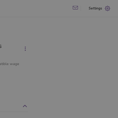
Settings
s
atible wage