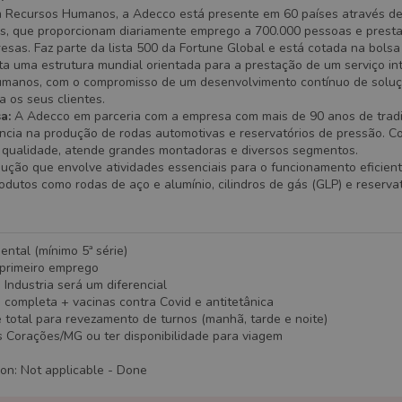
m Recursos Humanos, a Adecco está presente em 60 países através d
s, que proporcionam diariamente emprego a 700.000 pessoas e presta
sas. Faz parte da lista 500 da Fortune Global e está cotada na bolsa
a uma estrutura mundial orientada para a prestação de um serviço in
manos, com o compromisso de um desenvolvimento contínuo de soluç
a os seus clientes.
sa:
A Adecco em parceria com a empresa com mais de 90 anos de tradi
rência na produção de rodas automotivas e reservatórios de pressão. C
 qualidade, atende grandes montadoras e diversos segmentos.
dução que envolve atividades essenciais para o funcionamento eficient
odutos como rodas de aço e alumínio, cilindros de gás (GLP) e reservat
ntal (mínimo 5ª série)
primeiro emprego
 Industria será um diferencial
completa + vacinas contra Covid e antitetânica
e total para revezamento de turnos (manhã, tarde e noite)
s Corações/MG ou ter disponibilidade para viagem
ion
:
Not applicable
- Done