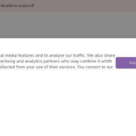
 deadline expired!
al media features and to analyse our traffic. We also share
dvertising and analytics partners who way combine it whith
Acc
ollected from your use of their services. You consert to our
Powered by
Privacy
&
Terms
|
Status
- ©
2026
JobConvo