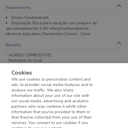
Requirements
Ensino Fundamental;
Disposição física para atuação com preparo de
aproximadamente 5 Mil refeições/diariamente;
Minimum education
:
Elementary School
- Done
Benefits
- AUXÍLIO COMBUSTÍVEL
- Refeitório no local
Remarks
Cookies
We use cookies to personalise content and
Atuação em escala 12x36 das 6:00 às 18:00 c/ 1h de intervalo;
ads, to provider social media features and to
analyse our traffic. We also share
information about your use of our site with
Application deadline expired!
our social media, advertising and analytics
partners who way combine it whith other
information that you've provided to them or
that they've collected from your use of their
services. You consert to our cookies if you