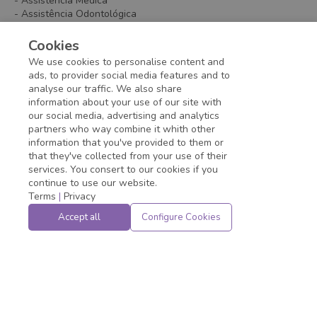
- Assistência Médica
- Assistência Odontológica
- Seguro de vida
- Vale alimentação
Cookies
- Vale refeição
We use cookies to personalise content and
- Vale transporte
ads, to provider social media features and to
analyse our traffic. We also share
information about your use of our site with
Application deadline expired!
our social media, advertising and analytics
partners who way combine it whith other
information that you've provided to them or
that they've collected from your use of their
services. You consert to our cookies if you
continue to use our website.
Terms
|
Privacy
Accept all
Configure Cookies
Powered by