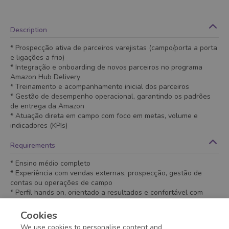
Description
* Prospecção ativa de parceiros varejistas (campo/porta a porta
e ligações a frio)
* Integração e onboarding de novos parceiros no programa
Amazon Hub Delivery
* Treinamento e acompanhamento inicial dos parceiros
* Gestão de desempenho operacional, garantindo os padrões
de entrega da Amazon
* Atuação direta em campo com foco em metas, volume e
indicadores (KPIs)
Requirements
* Ensino médio completo
* Experiência com vendas externas, prospecção, gestão de
contas ou operações de campo
* Perfil hands on, orientado a resultados e confortável com
rotina externa
* Vivência com metas e indicadores
Cookies
* Inglês básico (desejável)
We use cookies to personalise content and