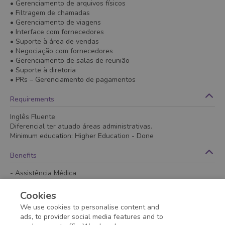
• Gerenciamento de arquivos físicos
• Filtragem de chamadas
• Gerenciamento de viagens
• Interface com fornecedores
• Suporte à área de vendas
• Negociação com fornecedores
• Gerenciamento de salas de reunião
• Suporte à diretoria
• PRs – Gerenciamento de pagamentos
Requirements
Inglês Fluente
Diferencial ter atuado áreas administrativas.
Minimum education
:
Higher Education
- Done
Benefits
- Assistência Médica
- Assistência Odontológica
- Seguro de vida
Cookies
- Vale refeição
We use cookies to personalise content and
- Vale transporte
ads, to provider social media features and to