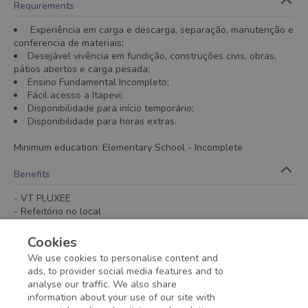
Requirements
Experiência em carga e descarga, separação, manutenção e
conferencia de materiais;
Desejável vivência em fundição, construções civis, obras,
pátios abertos e carga pesada;
Ensino Fundamental Incompleto;
Fácil acesso a Itapevi;
Disponibilidade para início temporário;
Disponibilidade para horas extras.
Minimum education
:
Elementary School
- Incomplete
Benefits
- VT PLUXEE
- Refeitório no local
- Seguro de vida
- Vale alimentação
Cookies
- Vale refeição
We use cookies to personalise content and
- VT PLUXEE
ads, to provider social media features and to
analyse our traffic. We also share
information about your use of our site with
Application deadline expired!