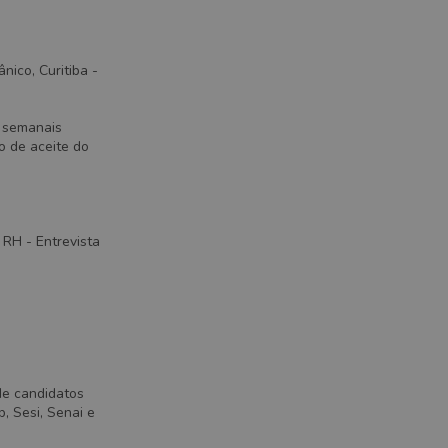
nico, Curitiba -
 semanais
o de aceite do
 RH - Entrevista
de candidatos
, Sesi, Senai e