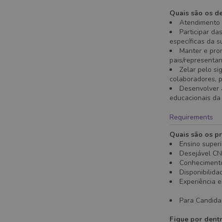
Quais são os de
Atendimento 
Participar da
específicas da 
Manter e pro
pais/representa
Zelar pelo si
colaboradores, p
Desenvolver 
educacionais d
Requirements
Quais são os pr
Ensino super
Desejável CN
Conhecimento
Disponibilid
Experiência e
Para Candidat
Fique por dent