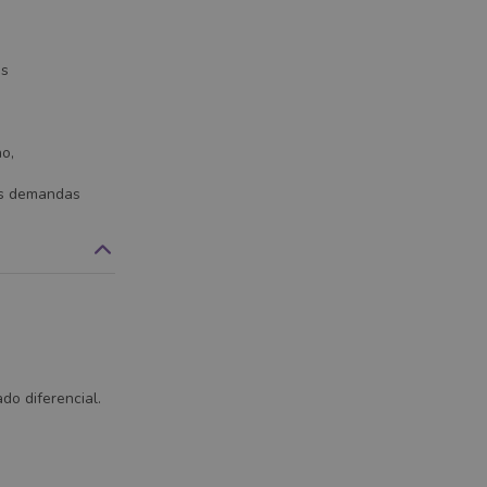
es
no,
as demandas
do diferencial.