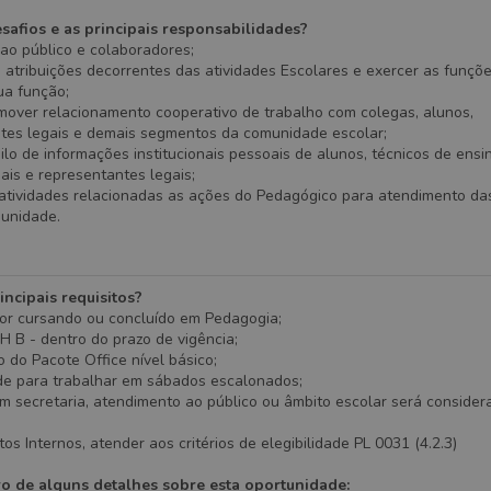
safios e as principais responsabilidades?
ao público e colaboradores;
s atribuições decorrentes das atividades Escolares e exercer as funçõ
sua função;
mover relacionamento cooperativo de trabalho com colegas, alunos,
ntes legais e demais segmentos da comunidade escolar;
gilo de informações institucionais pessoais de alunos, técnicos de ensi
ais e representantes legais;
atividades relacionadas as ações do Pedagógico para atendimento d
a unidade.
incipais requisitos?
ior cursando ou concluído em Pedagogia;
H B - dentro do prazo de vigência;
 do Pacote Office nível básico;
ade para trabalhar em sábados escalonados;
m secretaria, atendimento ao público ou âmbito escolar será considera
os Internos, atender aos critérios de elegibilidade PL 0031 (4.2.3)
ro de alguns detalhes sobre esta oportunidade: