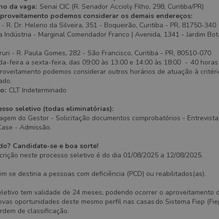
ho da vaga:
Senai CIC (R. Senador Accioly Filho, 298, Curitiba/PR)
proveitamento podemos considerar os demais endereços:
- R. Dr. Heleno da Silveira, 351 - Boqueirão, Curitiba - PR, 81750-340
Indústria - Marginal Comendador Franco | Avenida, 1341 - Jardim Botâ
uri - R. Paula Gomes, 282 - São Francisco, Curitiba - PR, 80510-070
a-feira a sexta-feira, das 09:00 às 13:00 e 14:00 às 18:00
-
40 horas
roveitamento podemos considerar outros horários de atuação à critéri
ado.
to:
CLT Indeterminado
sso seletivo (todas eliminatórias):
agem do Gestor - Solicitação documentos comprobatórios - Entrevista
Case - Admissão.
do? Candidate-se e boa sorte!
crição neste processo seletivo é do dia 01/08/2025 a 12/08/2025.
m se destina a pessoas com deficiência (PCD) ou reabilitados(as).
eletivo tem validade de 24 meses, podendo ocorrer o aproveitamento 
as oportunidades deste mesmo perfil nas casas do Sistema Fiep (Fiep
ordem de classificação.