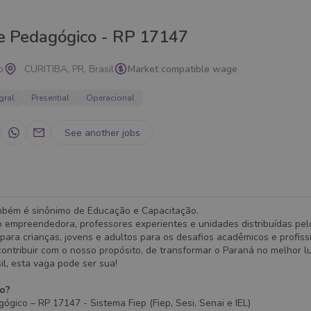
te Pedagógico - RP 17147
p
CURITIBA, PR, Brasil
Market compatible wage
gral
Presential
Operacional
See another jobs
mbém é sinônimo de Educação e Capacitação.
 empreendedora, professores experientes e unidades distribuídas pel
para crianças, jovens e adultos para os desafios acadêmicos e profiss
ontribuir com o nosso propósito, de transformar o Paraná no melhor l
sil, esta vaga pode ser sua!
ão?
ógico – RP 17147 - Sistema Fiep (Fiep, Sesi, Senai e IEL)