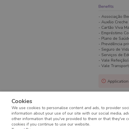
Benefits
- Associação Be
- Auxílio Creche
- Cartão Viva M
- Empréstimo C
- Plano de Saúd
- Previdência pr
- Seguro de Vid
- Serviços de E
- Vale Refeição
- Vale Transpor
Application
Cookies
We use cookies to personalise content and ads, to provider soci
information about your use of our site with our social media, a
other information that you've provided to them or that they've c
cookies if you continue to use our website.