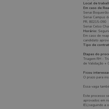
Local de trabal
Em caso de Rea
Senai Boqueirão 
Senai Campus da 
PR, 80215-090
Senai Celso Char
Horário:
Segund
Em caso de reap
candidato aprov
Tipo de contra
Etapas do proce
Triagem RH - Tri
de Validação + 
Ficou interessa
O prazo para ins
Essa vaga també
Este processo s
aprovados em nov
IEL) seguindo a 