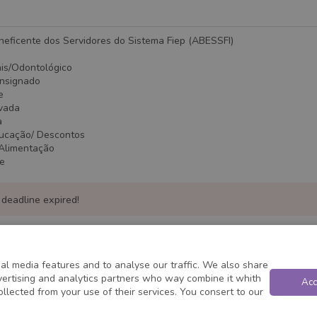
neficente dos Servidores do Sistema Fiep (ABESSFI)
ais/Odontológico
onsignado
e
ivada
a
ducação/ Descontos
/Alimentação
te
 deadline expired!
al media features and to analyse our traffic. We also share
dvertising and analytics partners who way combine it whith
Acc
ollected from your use of their services. You consert to our