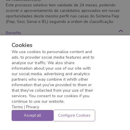
Este processo seletivo tem validade de 24 meses, podendo
ocorrer o aproveitamento de candidatos aprovados em novas
oportunidades deste mesmo perfil nas casas do Sistema Fiep
(Fiep, Sesi, Senai e IEL) seguindo a ordem de classificação.
Benefits
- Serviços de Educação/ Descontos
Cookies
- Vale Refeição/Alimentação
We use cookies to personalise content and
- Vale Transporte
ads, to provider social media features and to
analyse our traffic. We also share
information about your use of our site with
Application deadline expired!
our social media, advertising and analytics
partners who way combine it whith other
information that you've provided to them or
that they've collected from your use of their
services. You consert to our cookies if you
continue to use our website.
Terms
|
Privacy
Accept all
Configure Cookies