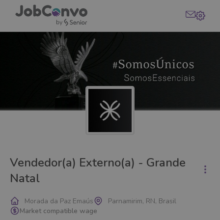
Vendedor(a) Externo(a) - Grande
Natal
Morada da Paz Emaús
Parnamirim, RN, Brasil
Market compatible wage