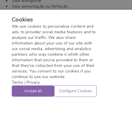
Vale transporte
Vale alimentação ou Refeição
Plano de Saúde /
Plano Odontológico
TotalPass
Cookies
Equipe de apoio psicológico
We use cookies to personalise content and
Licença maternidade/paternidade estendida.
ads, to provider social media features and to
analyse our traffic. We also share
information about your use of our site with
Application deadline expired!
our social media, advertising and analytics
partners who way combine it whith other
information that you've provided to them or
that they've collected from your use of their
services. You consert to our cookies if you
continue to use our website.
Terms
|
Privacy
Accept all
Configure Cookies
Powered by