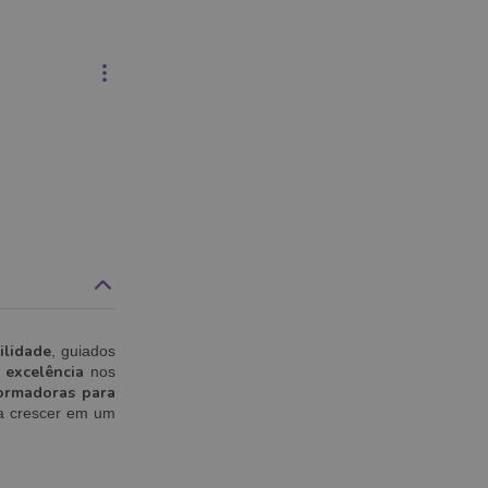
ilidade
, guiados
excelência
nos
formadoras para
ja crescer em um