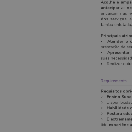
Acolhe
e
ampa
antecipar
às
ne
encaixam nas ne
dos serviços
, 
família enlutada
Principais atri
Atender o c
prestação de ser
Apresentar 
suas necessidad
Realizar outr
Requirements
Requisitos obri
Ensino Supe
Disponibilida
Habilidade c
Postura educ
extremame
É
experiência
tido