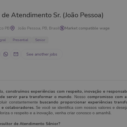
 de Atendimento Sr. (João Pessoa)
co PB
João Pessoa, PB, Brasil
Market compatible wage
gral
Presential
Senior
See another jobs
construímos experiências com respeito, inovação e responsab
da,
 de servir para transformar o mundo
compromisso com a 
. Nosso
buscando proporcionar experiências trans
oluir constantemente
s e colaboradores.
Se você se identifica com nossos valores e dese
oriza o respeito e a inovação, venha criar conosco o amanhã.
nsultor de Atendimento Sênior?