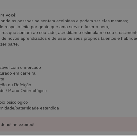
ra você:
onde as pessoas se sentem acolhidas e podem ser elas
mesmas;
e respeito feita por gente que ama servir e fazer o bem;
eiros que sentam ao seu lado, acreditam e estimulam o seu cresciment
de novos aprendizados e de usar os seus próprios talentos e habilida
zer parte.
atível com o mercado
turado em carreira
rte
ação ou Refeição
de /
Plano Odontológico
io psicológico
rnidade/paternidade estendida
 deadline expired!