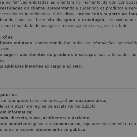
ra
as famílias enlutadas as orientam no momento da dor. Ele bus
cessidades do cliente
,
apresentando e sugerindo os produtos e serv
cessidades identificadas. Além disso,
presta todo suporte ao lo
atuando como um forte
elo de apoio e orientação
, encaminhando
, com a finalidade de assegurar a execução do serviço contratado.
buições:
liente enlutado
, apresentando-lhe todas as informações necessár
viço;
e sugerir aos clientes os produtos e serviços
mais adequados ao
es;
as atividades inerentes ao cargo e ao setor.
gatórios
:
rior Completo
com comprovação
em qualquer área;
(
)
de para atuar em regime de escala (
turno 12x36)
;
om informática;
ada, discreta, suave, acolhedora e paciente
;
nte importante
comunicar-se
gostar de
, seja presencialmente ou ao 
s anteriores com atendimento ao público
.