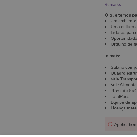
Remarks
O que temos pa
Um ambiente 
Uma cultura d
Líderes parc
Oportunidade 
Orgulho de fa
e mais:
Salário comp
Quadro estru
Vale Transpo
Vale Aliment
Plano de Saú
TotalPass
Equipe de apo
Licença mate
Application