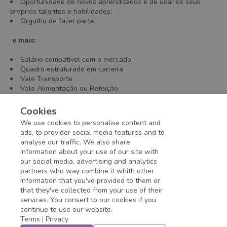
Oportunidade de novos aprendizados e de usar os seus
próprios talentos e habilidades;
Orgulho de fazer parte.
e mais:
Salário compatível com o mercado
Quadro estruturado em carreira
Vale Transporte
Vale Alimentação ou Refeição
Plano de Saúde / P
lano Odontológico
TotalPass
Cookies
Equipe de apoio psicológico
We use cookies to personalise content and
Licença maternidade/paternidade estendida
ads, to provider social media features and to
analyse our traffic. We also share
information about your use of our site with
Application deadline expired!
our social media, advertising and analytics
partners who way combine it whith other
information that you've provided to them or
that they've collected from your use of their
services. You consert to our cookies if you
continue to use our website.
Terms
|
Privacy