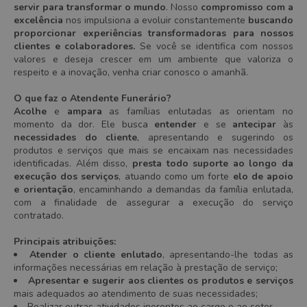
servir para transformar o mundo
. Nosso
compromisso com a
excelência
nos impulsiona a evoluir constantemente
buscando
proporcionar experiências transformadoras para nossos
clientes e colaboradores.
Se você se identifica com nossos
valores e deseja crescer em um ambiente que valoriza o
respeito e a inovação, venha criar conosco o amanhã.
O que faz o Atendente Funerário?
Acolhe
e
ampara
as famílias enlutadas as orientam no
momento da dor. Ele busca
entender
e se
antecipar
às
necessidades do cliente
,
apresentando e sugerindo os
produtos e serviços que mais se encaixam nas necessidades
identificadas. Além disso,
presta todo suporte ao longo da
execução dos serviços
, atuando como um forte
elo de apoio
e orientação
, encaminhando a demandas da família enlutada,
com a finalidade de assegurar a execução do serviço
contratado.
Principais atribuições:
Atender o cliente enlutado
, apresentando-lhe todas as
informações necessárias em relação à prestação de serviço;
Apresentar e sugerir aos clientes os produtos e serviços
mais adequados ao atendimento de suas necessidades;
Realizar outras atividades inerentes ao cargo e ao setor.